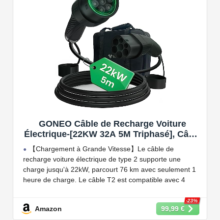
permettant d'éviter les pannes de courant, les surprises
sur vos factures d'énergie et de charger votre VE avec
vos panneaux solaires.
GONEO Câble de Recharge Voiture
Électrique-[22KW 32A 5M Triphasé], Câble
Type 2 à Type 2 EV/PHEV, Câble T2 avec
【Chargement à Grande Vitesse】Le câble de
Sac de Transport, Compatible avec Model
recharge voiture électrique de type 2 supporte une
3/S/X/Y, e-208, ID.5, E-Tron, IONIQ 5, Zoe,
charge jusqu'à 22kW, parcourt 76 km avec seulement 1
etc
heure de charge. Le câble T2 est compatible avec 4
puissances de charge différentes : 22kW, 11 kW, 7,2 kW
et 3,6 kW.
-23%
Amazon
99,99 €
【Conception Sécurisée】Nos câbles type 2 vous