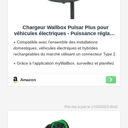
Chargeur Wallbox Pulsar Plus pour
véhicules électriques - Puissance réglable
jusqu'à 7.4 KW, câble de Charge Type 2,
Compatible avec l'ensemble des installations
Wi-FI et Bluetooth, OCPP
domestiques, véhicules électriques et hybrides
rechargeables du marché utilisant un connecteur Type 2.
Grâce à l'application myWallbox, surveillez et planifiez
vos charges, consultez les statistiques en temps réel et
bien plus encore.
Amazon
Convient à une installation à l'intérieur et à l'extérieur,
car il résiste à l'eau et à la poussière grâce à son indice
de protection IP54.
Capacité de charge à puissance réglable jusqu'à 22
17/10/2023 4h32
kW. Câble de charge Type 2 de 5 ou 7 mètres de long.
Connectivité Bluetooth et Wi-Fi.
Compatible avec tous les compteurs d'énergie Wallbox