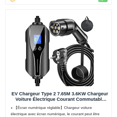
【Fiable et durable】: Le boîtier de commande
affichera toutes les données du véhicule électrique sur la
station de charge pendant la charge, alao ils montreront la
situation exacte même s’il y a un défaut pendant la charge.
Simple et économisez votre temps pour surveiller la
charge! Nous fournissons une assistance technique en
ligne approfondie.Vous pouvez nous contacter en ligne via
Amazon ou par e-mail (ventusevse@zoho.com).
EV Chargeur Type 2 7.65M 3.6KW Chargeur
Voiture Électrique Courant Commutable
6/8/10/13/16A Zimiking avec écran Fonction
【Écran numérique réglable】Chargeur voiture
de Retard Cable Recharge Type 2 IEC
électrique avec écran numérique, le courant peut être
62196-2 Femelle avec Sac IP67