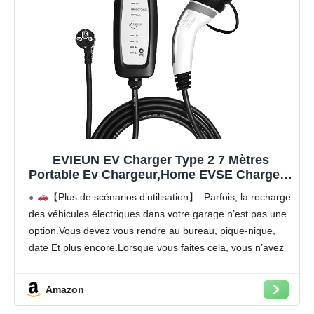
EVIEUN EV Charger Type 2 7 Mètres
Portable Ev Chargeur,Home EVSE Chargeur
Voiture Electrique Rapide 11 Courant
【Plus de scénarios d’utilisation】: Parfois, la recharge
Commutable(6-16A) 2 PIN EV Chargeur
des véhicules électriques dans votre garage n’est pas une
Station 3.6KW/19.86ft
option.Vous devez vous rendre au bureau, pique-nique,
date Et plus encore.Lorsque vous faites cela, vous n’avez
pas à vous soucier de la charge, car elle peut être
transportée avec la voiture, très pratique, vous n’avez
Amazon
besoin que d’une prise Schuko C’est pourquoi nous avons