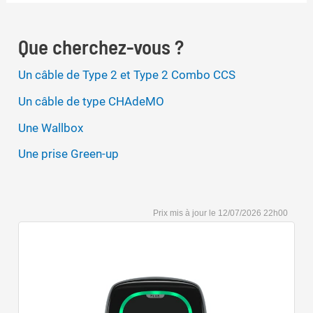
recharge
pour
Que cherchez-vous ?
Kia
Niro
Un câble de Type 2 et Type 2 Combo CCS
EV
Un câble de type CHAdeMO
Une Wallbox
Une prise Green-up
12/07/2026 22h00