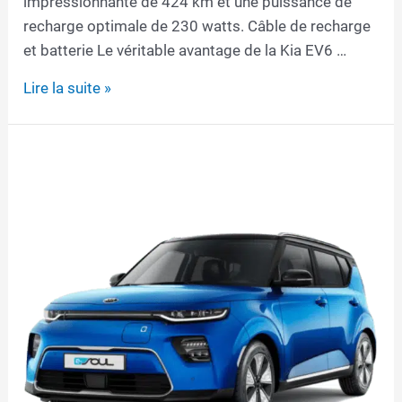
impressionnante de 424 km et une puissance de
recharge optimale de 230 watts. Câble de recharge
et batterie Le véritable avantage de la Kia EV6 …
Câble
Lire la suite »
de
recharge
pour
Kia
EV6
GT