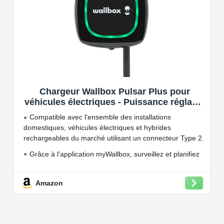
Chargeur Wallbox Pulsar Plus pour
véhicules électriques - Puissance réglable
jusqu'à 7.4 KW, câble de Charge Type 2,
Compatible avec l'ensemble des installations
Wi-FI et Bluetooth, OCPP
domestiques, véhicules électriques et hybrides
rechargeables du marché utilisant un connecteur Type 2.
Grâce à l'application myWallbox, surveillez et planifiez
vos charges, consultez les statistiques en temps réel et
bien plus encore.
Amazon
Convient à une installation à l'intérieur et à l'extérieur,
car il résiste à l'eau et à la poussière grâce à son indice
de protection IP54.