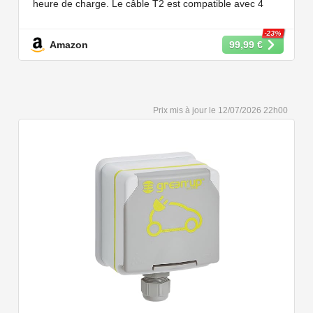
heure de charge. Le câble T2 est compatible avec 4
puissances de charge différentes : 22kW, 11 kW, 7,2 kW
et 3,6 kW.
-23%
Amazon
99,99 €
【Conception Sécurisée】Nos câbles type 2 vous
permet de recharger votre voiture en toute confiance sur
n'importe quel point de chargé public de type 2 en
Europe. Il n'est toutefois pas compatible avec les prises
12/07/2026 22h00
de recharge de type 1, CCS1, CHAdeMO et GB/T.
【Large Compatibilité】Le câble de recharge pour
voiture électrique de type 2 est conforme à la norme
européenne IEC 62196 et convient à tous les EV et
PHEV avec type 2 et CCS2. Convient aux modèles
Y/3/S/X, i3, iX, ID.3, ID.4, ID.5, E-Tron, ZOE, Kona, Leaf,
Ariya, 500e, e-208.
【Qualité Solide et Fiable】Résistant à l'eau - IP54,
utilise un câble TPU de haute qualité, isolé sans choc
électrique, résistant à l'usure et à la flexion. Testé avec
10,000 cycles d'insertion et une capacité de charge de 2
tonnes et un test de chute d'un mètre, évitant les risques
pour la sécurité.