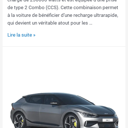
de type 2 Combo (CCS). Cette combinaison permet
à la voiture de bénéficier d’une recharge ultrarapide,
qui devient un véritable atout pour les …
Câble
Lire la suite »
de
recharge
pour
Kia
EV9