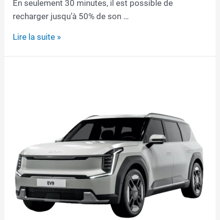
En seulement 30 minutes, il est possible de
recharger jusqu’à 50% de son …
Câble
Lire la suite »
de
recharge
pour
Kia
e-
Soul