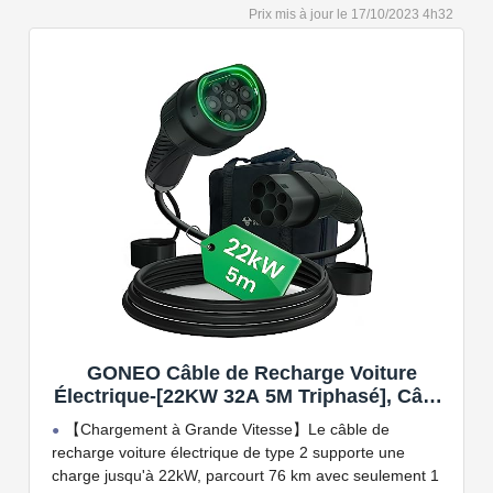
Capacité de charge à puissance réglable jusqu'à 22
17/10/2023 4h32
kW. Câble de charge Type 2 de 5 ou 7 mètres de long.
Connectivité Bluetooth et Wi-Fi.
Compatible avec tous les compteurs d'énergie Wallbox
permettant d'éviter les pannes de courant, les surprises
sur vos factures d'énergie et de charger votre VE avec
vos panneaux solaires.
GONEO Câble de Recharge Voiture
Électrique-[22KW 32A 5M Triphasé], Câble
Type 2 à Type 2 EV/PHEV, Câble T2 avec
【Chargement à Grande Vitesse】Le câble de
Sac de Transport, Compatible avec Model
recharge voiture électrique de type 2 supporte une
3/S/X/Y, e-208, ID.5, E-Tron, IONIQ 5, Zoe,
charge jusqu'à 22kW, parcourt 76 km avec seulement 1
etc