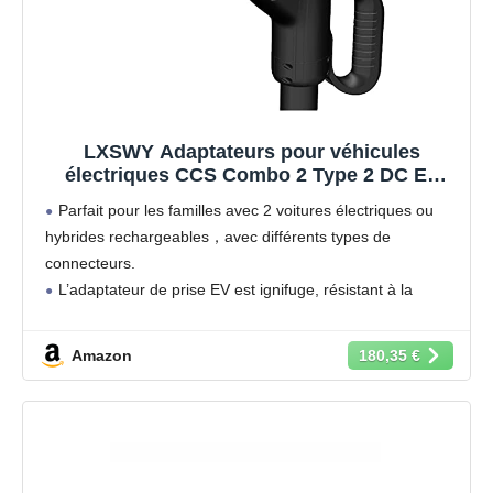
LXSWY Adaptateurs pour véhicules
électriques CCS Combo 2 Type 2 DC EV
Chargeur 125A 150A Station de Charge
Parfait pour les familles avec 2 voitures électriques ou
Rapide EV Femelle sans câble for véhicule
hybrides rechargeables，avec différents types de
électrique (Color : 150A)
connecteurs.
L’adaptateur de prise EV est ignifuge, résistant à la
pression et à l’usure.
Imperméable à l’eau, peut rester en permanence sur le
Amazon
180,35 €
véhicule，qui peut être transporté partout facilement.
connecteur pour remplacement en cas de rupture,
montage facile.
Les connecteurs sont également résistants à la chaleur
pour de longues périodes de charge au soleil.