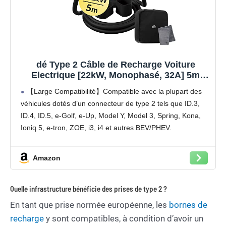
【Qualité Solide et Fiable】Résistant à l’eau – IP54,
utilise un câble TPU de haute qualité, isolé sans choc
électrique, résistant à l’usure et à la flexion. Testé avec
10,000 cycles d’insertion et une capacité de charge de 2
tonnes et un test de chute d’un mètre, évitant les risques
dé Type 2 Câble de Recharge Voiture
pour la sécurité.
Electrique [22kW, Monophasé, 32A] 5m
【Portable et Aisé à Employer】Livré avec un sac à main
avec Sac de Transport, Compatible avec
【Large Compatibilité】Compatible avec la plupart des
résistant à l’usure pour économiser de l’espace. Le sac
Model 3, e-UP, ID.3, Zoe, forTwo, Kona, e-
véhicules dotés d’un connecteur de type 2 tels que ID.3,
pour câble de recharge de voiture électrique et la
Tron, Mini et Autres EV et PHEV, Noir-Jaune
ID.4, ID.5, e-Golf, e-Up, Model Y, Model 3, Spring, Kona,
fermeture velcro peuvent facilement répondre à vos
Ioniq 5, e-tron, ZOE, i3, i4 et autres BEV/PHEV.
besoins de recharge en voyage ou au travail.
【Service Clientèle】Les câbles de recharge type 2 sont
garantis 2 ans. Les produits sont rigoureusement testés
Amazon
avant de vous être livrés. Si vous avez des questions,
n’hésitez pas à nous contacter et nous les résoudrons pour
Quelle infrastructure bénéficie des prises de type 2 ?
vous dans les 24 heures.
En tant que prise normée européenne, les
bornes de
recharge
y sont compatibles, à condition d’avoir un