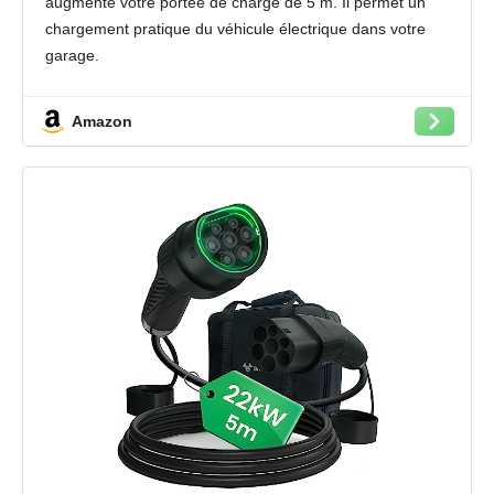
augmente votre portée de charge de 5 m. Il permet un
Monophasée | 5 mètres |
chargement pratique du véhicule électrique dans votre
garage.
Conception de sécurité : 7,2 kW, 32 A. Compatible avec
les points de charge 16 A et 32 A, ce qui signifie qu’il
Amazon
fonctionne bien dans presque toutes les stations de
charge.
[Grande compatible] de type 2 à type 2, certifié 32A pour
une utilisation dans l’UE avec homologation CE, TUV, UL.
Portable et facile à utiliser : le câble d’extension de
charge EV est facile à utiliser, A. Veuillez confirmer que
votre interface de charge de véhicule électrique est de type
2 / IEC62196-2. (Si vous ne savez pas, veuillez vérifier
l’image.) B. Insérez l’extrémité mâle du cordon d’extension
dans le poste de charge ou autre connecteur de sortie de
type 2, puis branchez l’extrémité femelle dans l’interface de
charge de la voiture.
[Garantie 2 ans] Les produits ont été méticuleusement
testés et sont livrés avec une garantie de 2 ans sans