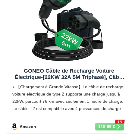
GONEO Câble de Recharge Voiture
Électrique-[22KW 32A 5M Triphasé], Câble
Type 2 à Type 2 EV/PHEV, Câble T2 avec
【Chargement à Grande Vitesse】Le câble de recharge
Sac de Transport, Compatible avec Model
voiture électrique de type 2 supporte une charge jusqu’à
3/S/X/Y, e-208, ID.5, E-Tron, IONIQ 5, Zoe,
22kW, parcourt 76 km avec seulement 1 heure de charge.
etc
Le câble T2 est compatible avec 4 puissances de charge
différentes : 22kW, 11 kW, 7,2 kW et 3,6 kW.
-8%
【Conception Sécurisée】Nos câbles type 2 vous permet
Amazon
119,99 €
de recharger votre voiture en toute confiance sur n’importe