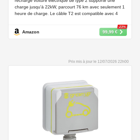
recharge voiture électrique de type 2 supporte une
3/S/X/Y, e-208, ID.5, E-Tron, IONIQ 5, Zoe,
charge jusqu'à 22kW, parcourt 76 km avec seulement 1
etc
heure de charge. Le câble T2 est compatible avec 4
puissances de charge différentes : 22kW, 11 kW, 7,2 kW
et 3,6 kW.
-23%
Amazon
99,99 €
【Conception Sécurisée】Nos câbles type 2 vous
permet de recharger votre voiture en toute confiance sur
n'importe quel point de chargé public de type 2 en
Europe. Il n'est toutefois pas compatible avec les prises
12/07/2026 22h00
de recharge de type 1, CCS1, CHAdeMO et GB/T.
【Large Compatibilité】Le câble de recharge pour
voiture électrique de type 2 est conforme à la norme
européenne IEC 62196 et convient à tous les EV et
PHEV avec type 2 et CCS2. Convient aux modèles
Y/3/S/X, i3, iX, ID.3, ID.4, ID.5, E-Tron, ZOE, Kona, Leaf,
Ariya, 500e, e-208.
【Qualité Solide et Fiable】Résistant à l'eau - IP54,
utilise un câble TPU de haute qualité, isolé sans choc
électrique, résistant à l'usure et à la flexion. Testé avec
10,000 cycles d'insertion et une capacité de charge de 2