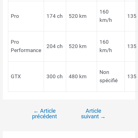
160
Pro
174 ch
520 km
135
km/h
Pro
160
204 ch
520 km
135
Performance
km/h
Non
GTX
300 ch
480 km
135
spécifié
←
Article
Article
Navigation
précédent
suivant
→
de
l’article