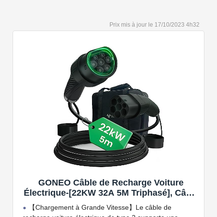
de protection IP54.
Capacité de charge à puissance réglable jusqu'à 22
17/10/2023 4h32
kW. Câble de charge Type 2 de 5 ou 7 mètres de long.
Connectivité Bluetooth et Wi-Fi.
Compatible avec tous les compteurs d'énergie Wallbox
permettant d'éviter les pannes de courant, les surprises
sur vos factures d'énergie et de charger votre VE avec
vos panneaux solaires.
GONEO Câble de Recharge Voiture
Électrique-[22KW 32A 5M Triphasé], Câble
Type 2 à Type 2 EV/PHEV, Câble T2 avec
【Chargement à Grande Vitesse】Le câble de
Sac de Transport, Compatible avec Model