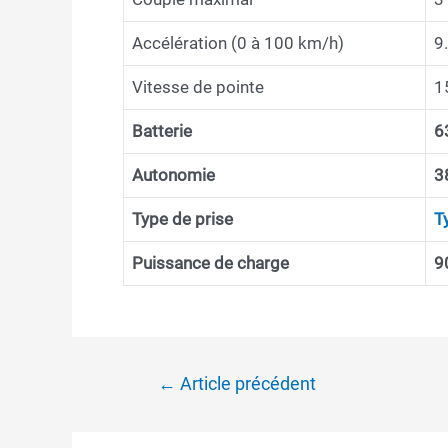
Accélération (0 à 100 km/h)
9
Vitesse de pointe
1
Batterie
6
Autonomie
3
Type de prise
T
Puissance de charge
9
Navigation
←
Article précédent
de
l’article