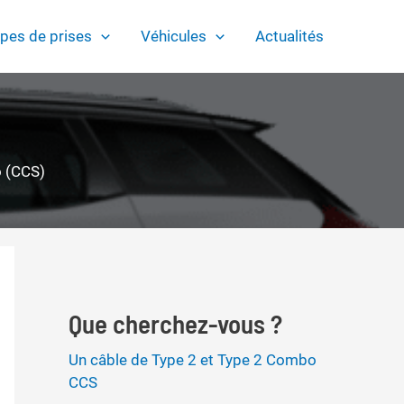
pes de prises
Véhicules
Actualités
o (CCS)
Que cherchez-vous ?
Un câble de Type 2 et Type 2 Combo
CCS