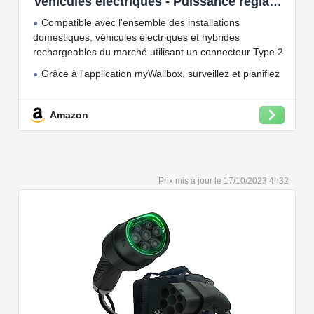
véhicules électriques - Puissance réglable
jusqu'à 7.4 KW, câble de Charge Type 2,
Compatible avec l'ensemble des installations
Wi-FI et Bluetooth, OCPP
domestiques, véhicules électriques et hybrides
rechargeables du marché utilisant un connecteur Type 2.
Grâce à l'application myWallbox, surveillez et planifiez
vos charges, consultez les statistiques en temps réel et
bien plus encore.
Amazon
Convient à une installation à l'intérieur et à l'extérieur,
car il résiste à l'eau et à la poussière grâce à son indice
de protection IP54.
Capacité de charge à puissance réglable jusqu'à 22
17/10/2023 4h32
kW. Câble de charge Type 2 de 5 ou 7 mètres de long.
Connectivité Bluetooth et Wi-Fi.
Compatible avec tous les compteurs d'énergie Wallbox
permettant d'éviter les pannes de courant, les surprises
sur vos factures d'énergie et de charger votre VE avec
vos panneaux solaires.