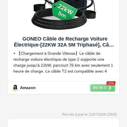
GONEO Câble de Recharge Voiture
Électrique-[22KW 32A 5M Triphasé], Câble
Type 2 à Type 2 EV/PHEV, Câble T2 avec
【Chargement à Grande Vitesse】Le câble de
Sac de Transport, Compatible avec Model
recharge voiture électrique de type 2 supporte une
3/S/X/Y, e-208, ID.5, E-Tron, IONIQ 5, Zoe,
charge jusqu'à 22kW, parcourt 76 km avec seulement 1
etc
heure de charge. Le câble T2 est compatible avec 4
puissances de charge différentes : 22kW, 11 kW, 7,2 kW
et 3,6 kW.
-23%
Amazon
99,99 €
【Conception Sécurisée】Nos câbles type 2 vous
permet de recharger votre voiture en toute confiance sur
n'importe quel point de chargé public de type 2 en
Europe. Il n'est toutefois pas compatible avec les prises
12/07/2026 22h00
de recharge de type 1, CCS1, CHAdeMO et GB/T.
【Large Compatibilité】Le câble de recharge pour