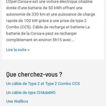
L’Opel Corsa-e est une voiture électrique citadine
dotée d’une batterie de 50 kWh offrant une
autonomie de 330 km et une puissance de charge
rapide de 100 kW grâce à une prise de type 2
Combo (CCS). Câble de recharge et batterie La
batterie de la Corsa-e peut se recharger
complètement en environ 5h15 avec …
Câble
Lire la suite »
de
recharge
pour
Que cherchez-vous ?
Opel
Corsa-
Un câble de Type 2 et Type 2 Combo CCS
e
Un câble de type CHAdeMO
Une Wallbox