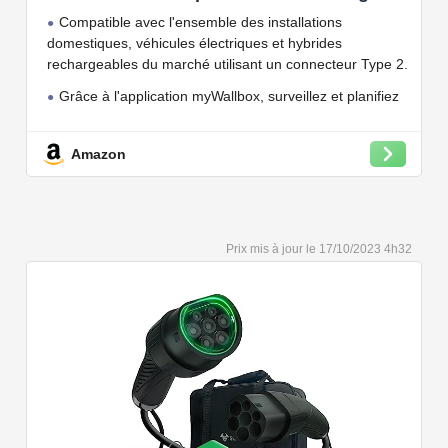
jusqu'à 7.4 KW, câble de Charge Type 2,
Compatible avec l'ensemble des installations
Wi-FI et Bluetooth, OCPP
domestiques, véhicules électriques et hybrides
rechargeables du marché utilisant un connecteur Type 2.
Grâce à l'application myWallbox, surveillez et planifiez
vos charges, consultez les statistiques en temps réel et
bien plus encore.
Amazon
Convient à une installation à l'intérieur et à l'extérieur,
car il résiste à l'eau et à la poussière grâce à son indice
de protection IP54.
Capacité de charge à puissance réglable jusqu'à 22
17/10/2023 4h32
kW. Câble de charge Type 2 de 5 ou 7 mètres de long.
Connectivité Bluetooth et Wi-Fi.
Compatible avec tous les compteurs d'énergie Wallbox
permettant d'éviter les pannes de courant, les surprises
sur vos factures d'énergie et de charger votre VE avec
vos panneaux solaires.