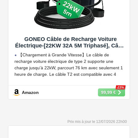
GONEO Câble de Recharge Voiture
Électrique-[22KW 32A 5M Triphasé], Câble
Type 2 à Type 2 EV/PHEV, Câble T2 avec
【Chargement à Grande Vitesse】Le câble de
Sac de Transport, Compatible avec Model
recharge voiture électrique de type 2 supporte une
3/S/X/Y, e-208, ID.5, E-Tron, IONIQ 5, Zoe,
charge jusqu'à 22kW, parcourt 76 km avec seulement 1
etc
heure de charge. Le câble T2 est compatible avec 4
puissances de charge différentes : 22kW, 11 kW, 7,2 kW
et 3,6 kW.
-23%
Amazon
99,99 €
【Conception Sécurisée】Nos câbles type 2 vous
permet de recharger votre voiture en toute confiance sur
n'importe quel point de chargé public de type 2 en
Europe. Il n'est toutefois pas compatible avec les prises
12/07/2026 22h00
de recharge de type 1, CCS1, CHAdeMO et GB/T.
【Large Compatibilité】Le câble de recharge pour