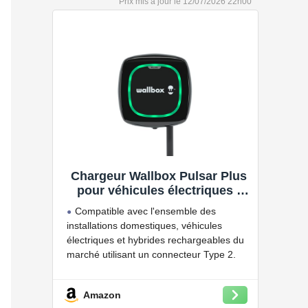
12/07/2026 22h00
Chargeur Wallbox Pulsar Plus
pour véhicules électriques -
Puissance réglable jusqu'à 7.4
Compatible avec l'ensemble des
KW, câble de Charge Type 2,
installations domestiques, véhicules
Wi-FI et Bluetooth, OCPP
électriques et hybrides rechargeables du
marché utilisant un connecteur Type 2.
Grâce à l'application myWallbox,
surveillez et planifiez vos charges,
Amazon
consultez les statistiques en temps réel et