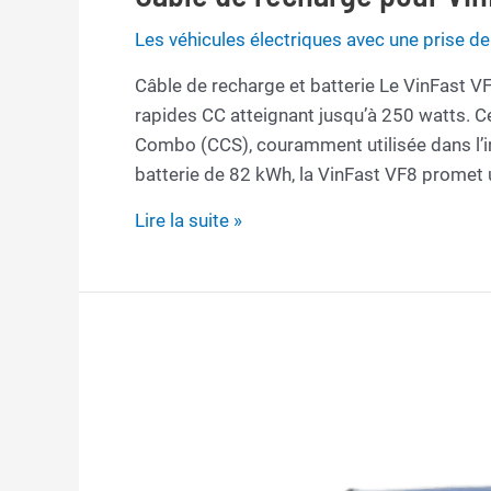
Les véhicules électriques avec une prise 
Câble de recharge et batterie Le VinFast VF
rapides CC atteignant jusqu’à 250 watts. C
Combo (CCS), couramment utilisée dans l’in
batterie de 82 kWh, la VinFast VF8 promet 
Câble
Lire la suite »
de
recharge
pour
VinFast
VF8