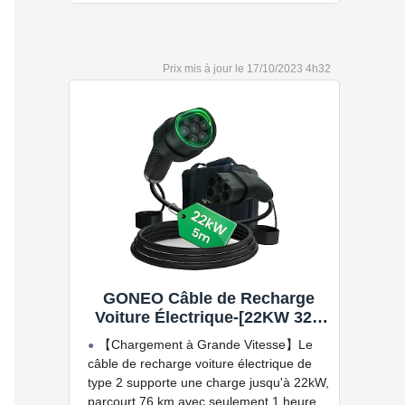
bien plus encore.
Convient à une installation à l'intérieur
et à l'extérieur, car il résiste à l'eau et à la
17/10/2023 4h32
poussière grâce à son indice de
protection IP54.
Capacité de charge à puissance
réglable jusqu'à 22 kW. Câble de charge
Type 2 de 5 ou 7 mètres de long.
Connectivité Bluetooth et Wi-Fi.
Compatible avec tous les compteurs
d'énergie Wallbox permettant d'éviter les
pannes de courant, les surprises sur vos
factures d'énergie et de charger votre VE
avec vos panneaux solaires.
GONEO Câble de Recharge
Voiture Électrique-[22KW 32A
5M Triphasé], Câble Type 2 à
【Chargement à Grande Vitesse】Le
Type 2 EV/PHEV, Câble T2 avec
câble de recharge voiture électrique de
Sac de Transport, Compatible
type 2 supporte une charge jusqu'à 22kW,
avec Model 3/S/X/Y, e-208, ID.5,
parcourt 76 km avec seulement 1 heure