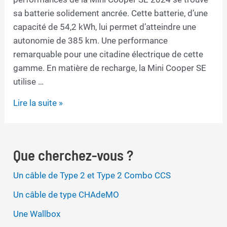
sa batterie solidement ancrée. Cette batterie, d’une
capacité de 54,2 kWh, lui permet d’atteindre une
autonomie de 385 km. Une performance
remarquable pour une citadine électrique de cette
gamme. En matière de recharge, la Mini Cooper SE
utilise …
Câble
Lire la suite »
de
recharge
pour
Que cherchez-vous ?
Mini
Cooper
Un câble de Type 2 et Type 2 Combo CCS
SE
Un câble de type CHAdeMO
Une Wallbox