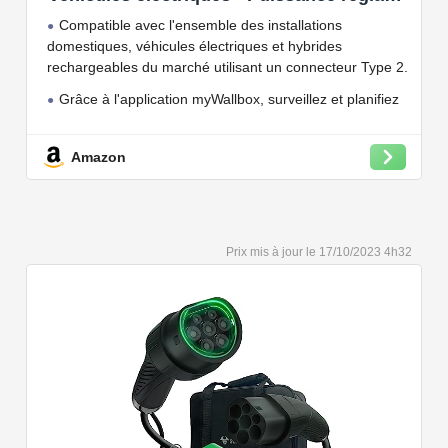
jusqu'à 7.4 KW, câble de Charge Type 2,
Compatible avec l'ensemble des installations
Wi-FI et Bluetooth, OCPP
domestiques, véhicules électriques et hybrides
rechargeables du marché utilisant un connecteur Type 2.
Grâce à l'application myWallbox, surveillez et planifiez
vos charges, consultez les statistiques en temps réel et
bien plus encore.
Amazon
Convient à une installation à l'intérieur et à l'extérieur,
car il résiste à l'eau et à la poussière grâce à son indice
de protection IP54.
Capacité de charge à puissance réglable jusqu'à 22
17/10/2023 4h32
kW. Câble de charge Type 2 de 5 ou 7 mètres de long.
Connectivité Bluetooth et Wi-Fi.
Compatible avec tous les compteurs d'énergie Wallbox
permettant d'éviter les pannes de courant, les surprises
sur vos factures d'énergie et de charger votre VE avec
vos panneaux solaires.