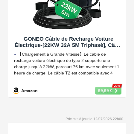
GONEO Câble de Recharge Voiture
Électrique-[22KW 32A 5M Triphasé], Câble
Type 2 à Type 2 EV/PHEV, Câble T2 avec
【Chargement à Grande Vitesse】Le câble de
Sac de Transport, Compatible avec Model
recharge voiture électrique de type 2 supporte une
3/S/X/Y, e-208, ID.5, E-Tron, IONIQ 5, Zoe,
charge jusqu'à 22kW, parcourt 76 km avec seulement 1
etc
heure de charge. Le câble T2 est compatible avec 4
puissances de charge différentes : 22kW, 11 kW, 7,2 kW
et 3,6 kW.
-23%
Amazon
99,99 €
【Conception Sécurisée】Nos câbles type 2 vous
permet de recharger votre voiture en toute confiance sur
n'importe quel point de chargé public de type 2 en
Europe. Il n'est toutefois pas compatible avec les prises
12/07/2026 22h00
de recharge de type 1, CCS1, CHAdeMO et GB/T.
【Large Compatibilité】Le câble de recharge pour