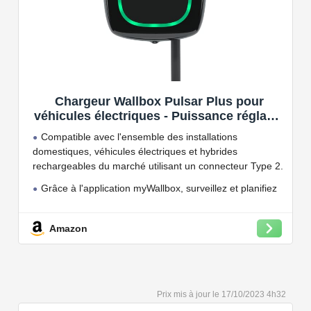
Chargeur Wallbox Pulsar Plus pour
véhicules électriques - Puissance réglable
jusqu'à 7.4 KW, câble de Charge Type 2,
Compatible avec l'ensemble des installations
Wi-FI et Bluetooth, OCPP
domestiques, véhicules électriques et hybrides
rechargeables du marché utilisant un connecteur Type 2.
Grâce à l'application myWallbox, surveillez et planifiez
vos charges, consultez les statistiques en temps réel et
bien plus encore.
Amazon
Convient à une installation à l'intérieur et à l'extérieur,
car il résiste à l'eau et à la poussière grâce à son indice
de protection IP54.
Capacité de charge à puissance réglable jusqu'à 22
17/10/2023 4h32
kW. Câble de charge Type 2 de 5 ou 7 mètres de long.