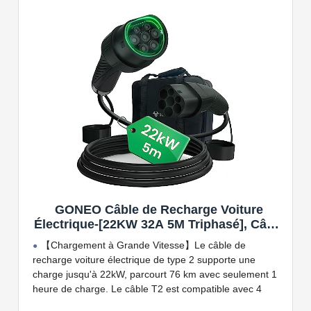
Connectivité Bluetooth et Wi-Fi.
Compatible avec tous les compteurs d'énergie Wallbox
permettant d'éviter les pannes de courant, les surprises
sur vos factures d'énergie et de charger votre VE avec
vos panneaux solaires.
GONEO Câble de Recharge Voiture
Électrique-[22KW 32A 5M Triphasé], Câble
Type 2 à Type 2 EV/PHEV, Câble T2 avec
【Chargement à Grande Vitesse】Le câble de
Sac de Transport, Compatible avec Model
recharge voiture électrique de type 2 supporte une
3/S/X/Y, e-208, ID.5, E-Tron, IONIQ 5, Zoe,
charge jusqu'à 22kW, parcourt 76 km avec seulement 1
etc
heure de charge. Le câble T2 est compatible avec 4
puissances de charge différentes : 22kW, 11 kW, 7,2 kW