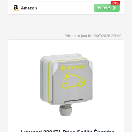
et 3,6 kW.
-23%
Amazon
99,99 €
【Conception Sécurisée】Nos câbles type 2 vous
permet de recharger votre voiture en toute confiance sur
n'importe quel point de chargé public de type 2 en
Europe. Il n'est toutefois pas compatible avec les prises
12/07/2026 22h00
de recharge de type 1, CCS1, CHAdeMO et GB/T.
【Large Compatibilité】Le câble de recharge pour
voiture électrique de type 2 est conforme à la norme
européenne IEC 62196 et convient à tous les EV et
PHEV avec type 2 et CCS2. Convient aux modèles
Y/3/S/X, i3, iX, ID.3, ID.4, ID.5, E-Tron, ZOE, Kona, Leaf,
Ariya, 500e, e-208.
【Qualité Solide et Fiable】Résistant à l'eau - IP54,
utilise un câble TPU de haute qualité, isolé sans choc
électrique, résistant à l'usure et à la flexion. Testé avec
10,000 cycles d'insertion et une capacité de charge de 2
tonnes et un test de chute d'un mètre, évitant les risques
pour la sécurité.
【Portable et Aisé à Employer】Livré avec un sac à
Legrand 090471 Prise Saillie Étanche