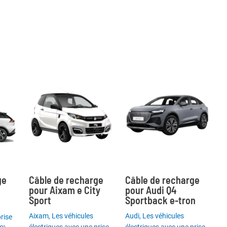
ge
Câble de recharge
Câble de recharge
pour Aixam e City
pour Audi Q4
Sport
Sportback e-tron
Aixam
,
Les véhicules
Audi
,
Les véhicules
rise
électriques avec une prise
électriques avec une prise