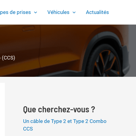
pes de prises
Véhicules
Actualités
o (CCS)
Que cherchez-vous ?
Un câble de Type 2 et Type 2 Combo
CCS