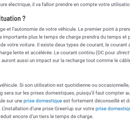
ure électrique, il va falloir prendre en compte votre utilisati
selon la norme IEC 62196. Pour plus d’informations sur
les modèles de type 2, consultez la page des détails du
ituation ?
véhicule ou contactez le service client.
【Facile à Utiliser】Câbles de charge type 2 de 7,5 m
rge et l’autonomie de votre véhicule. Le premier point à pre
avec connecteur IEC 62196-2 Type 2, laisse
ra importante plus le temps de charge prendra du temps et p
suffisamment d’espace entre votre voiture et la station
de votre voiture. Il existe deux types de courant, le courant 
de charge.Très pratique, seule une prise Schuko (prise
charge lente et accélérée. Le courant continu (DC pour
direct
Euro) suffit.
, auront aussi un impact sur la recharge tout comme le câbl
【Sécurité maximale】 Cable type 2 utilise un
matériau ABS haute résistance. Il dispose également
e
d’une protection contre les surintensités, d’une
protection contre les surtensions, d’une protection
 véhicule. Si son utilisation est quotidienne ou occasionnell
contre les sous-tensions, d’une protection contre les
ng sera sur les prises domestiques, puisqu’il faut compter 
fuites, d’une protection contre la surchauffe et d’un
ule sur une
prise domestique
est fortement déconseillé et d
indice d’étanchéité IP65. De telles protections peuvent
L’installation d’une prise Green’up sur votre
prise domestiq
vous aider à charger en toute sécurité et à prévenir les
éduit encore d’un tiers le temps de charge.
incendies.
【Contenu de l’emballage】Câble de charge EV de