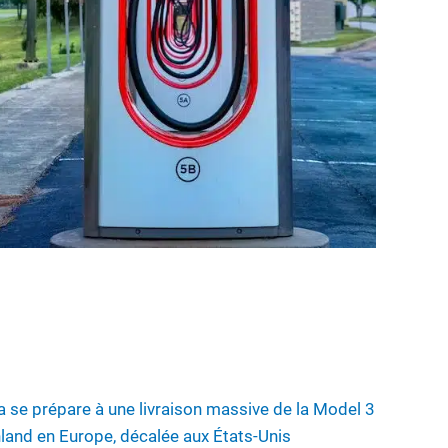
a se prépare à une livraison massive de la Model 3
land en Europe, décalée aux États-Unis