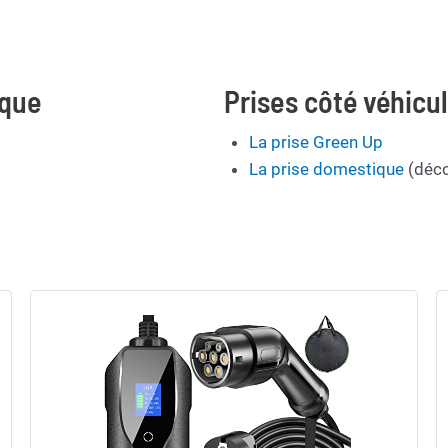
ique
Prises côté véhicu
La prise Green Up
La prise domestique
(déco