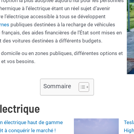
s l’option la plus adoptée aujourd’hui pour les personnes
rmique à l’électrique étant un réel sujet d’avenir
e l’électrique accessible à tous se développent
rnes
publiques destinées à la recharge de véhicules
re français, des aides financières de l’État sont mises en
 des voitures destinées à différents budgets.
 domicile ou en zones publiques, différentes options et
 et vos besoins.
Sommaire
électrique
an électrique haut de gamme
Tesl
t à conquérir le marché !
High