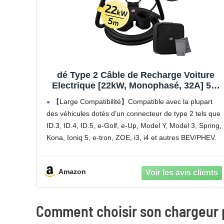
dé Type 2 Câble de Recharge Voiture
Electrique [22kW, Monophasé, 32A] 5m
avec Sac de Transport, Compatible avec
【Large Compatibilité】Compatible avec la plupart
Model 3, e-UP, ID.3, Zoe, forTwo, Kona, e-
des véhicules dotés d’un connecteur de type 2 tels que
Tron, Mini et Autres EV et PHEV, Noir-
ID.3, ID.4, ID.5, e-Golf, e-Up, Model Y, Model 3, Spring,
Jaune
Kona, Ioniq 5, e-tron, ZOE, i3, i4 et autres BEV/PHEV.
Amazon
Comment choisir son chargeur p