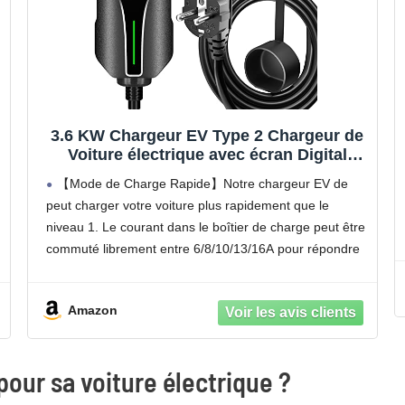
3.6 KW Chargeur EV Type 2 Chargeur de
Voiture électrique avec écran Digital
Contrôlable 6-16A 7.5m Câble de Charge
【Mode de Charge Rapide】Notre chargeur EV de
pour Voiture électrique Standard IEC
peut charger votre voiture plus rapidement que le
62196-2 Type 2 Femelle
niveau 1. Le courant dans le boîtier de charge peut être
commuté librement entre 6/8/10/13/16A pour répondre
à tous vos besoins . L’écran numérique électrique peut
afficher l’état souhaité. Remarque : Le courant ne peut
Amazon
pas être commuté pendant la charge.
【Haute Compatibilité】Les cable recharge voiture
electrique ont passé les certifications CE et TUV, et la
our sa voiture électrique ?
qualité est digne de confiance. Nos chargeurs EV sont
compatibles avec la plupart des véhicules électriques