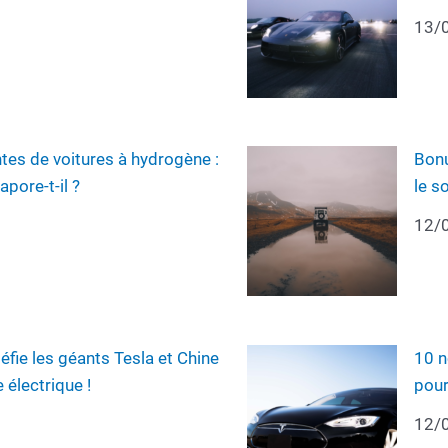
13/
tes de voitures à hydrogène :
Bonu
apore-t-il ?
le s
12/
éfie les géants Tesla et Chine
10 n
électrique !
pour
12/