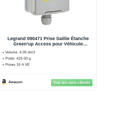
Legrand 090471 Prise Saillie Étanche
Green’up Access pour Véhicule
Électrique, Modes 1 ou 2, IP66, IK08, 16A,
Volume: 4.05 dm3
230V
Poids: 425.00 g
Prises 16 A VE
Amazon