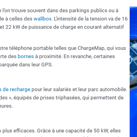
3,68 kW, sac de transport. Sac de transport pour ranger
votre câble dans le coffre. Ne prend pas trop de place
 l’on trouve souvent dans des parkings publics ou à
et charge votre voiture à la maison ou en déplacement
e à celles des
wallbox
. L’intensité de la tension va de 16
et 22 kW de puissance de charge en courant alternatif
 votre téléphone portable telles que ChargeMap, qui vous
arte des
bornes
à proximité. En revanche, certaines
barquée dans leur GPS.
s de recharge
pour leur salariés et leur parc automobile.
des », équipés de prises triphasées, qui permettent de
eures.
s plus efficaces. Grâce à une capacité de 50 kW, elles