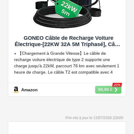
GONEO Câble de Recharge Voiture
Électrique-[22KW 32A 5M Triphasé], Câble
Type 2 à Type 2 EV/PHEV, Câble T2 avec
【Chargement à Grande Vitesse】Le câble de
Sac de Transport, Compatible avec Model
recharge voiture électrique de type 2 supporte une
3/S/X/Y, e-208, ID.5, E-Tron, IONIQ 5, Zoe,
charge jusqu'à 22kW, parcourt 76 km avec seulement 1
etc
heure de charge. Le câble T2 est compatible avec 4
puissances de charge différentes : 22kW, 11 kW, 7,2 kW
et 3,6 kW.
-23%
Amazon
99,99 €
【Conception Sécurisée】Nos câbles type 2 vous
permet de recharger votre voiture en toute confiance sur
n'importe quel point de chargé public de type 2 en
Europe. Il n'est toutefois pas compatible avec les prises
12/07/2026 22h00
de recharge de type 1, CCS1, CHAdeMO et GB/T.
【Large Compatibilité】Le câble de recharge pour