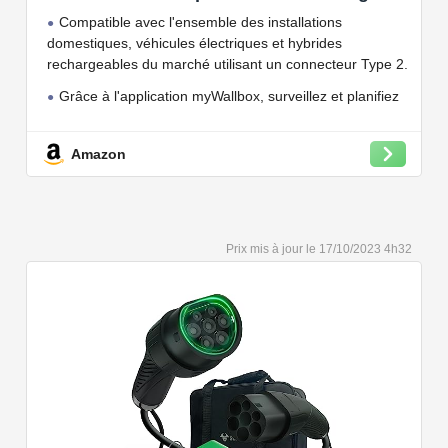
jusqu'à 7.4 KW, câble de Charge Type 2,
Compatible avec l'ensemble des installations
Wi-FI et Bluetooth, OCPP
domestiques, véhicules électriques et hybrides
rechargeables du marché utilisant un connecteur Type 2.
Grâce à l'application myWallbox, surveillez et planifiez
vos charges, consultez les statistiques en temps réel et
bien plus encore.
Amazon
Convient à une installation à l'intérieur et à l'extérieur,
car il résiste à l'eau et à la poussière grâce à son indice
de protection IP54.
Capacité de charge à puissance réglable jusqu'à 22
17/10/2023 4h32
kW. Câble de charge Type 2 de 5 ou 7 mètres de long.
Connectivité Bluetooth et Wi-Fi.
Compatible avec tous les compteurs d'énergie Wallbox
permettant d'éviter les pannes de courant, les surprises
sur vos factures d'énergie et de charger votre VE avec
vos panneaux solaires.