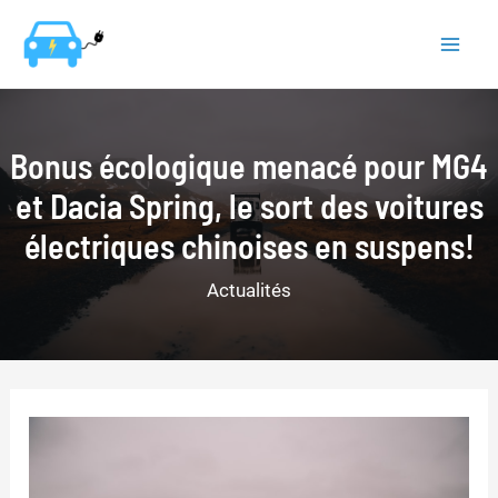
Aller
au
Mai
contenu
Men
Bonus écologique menacé pour MG4
et Dacia Spring, le sort des voitures
électriques chinoises en suspens!
Actualités