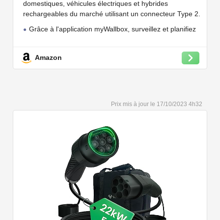
domestiques, véhicules électriques et hybrides
rechargeables du marché utilisant un connecteur Type 2.
Grâce à l'application myWallbox, surveillez et planifiez
vos charges, consultez les statistiques en temps réel et
bien plus encore.
Amazon
Convient à une installation à l'intérieur et à l'extérieur,
car il résiste à l'eau et à la poussière grâce à son indice
de protection IP54.
Capacité de charge à puissance réglable jusqu'à 22
17/10/2023 4h32
kW. Câble de charge Type 2 de 5 ou 7 mètres de long.
Connectivité Bluetooth et Wi-Fi.
Compatible avec tous les compteurs d'énergie Wallbox
permettant d'éviter les pannes de courant, les surprises
sur vos factures d'énergie et de charger votre VE avec
vos panneaux solaires.