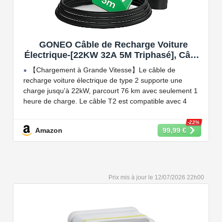
GONEO Câble de Recharge Voiture
Électrique-[22KW 32A 5M Triphasé], Câble
Type 2 à Type 2 EV/PHEV, Câble T2 avec
【Chargement à Grande Vitesse】Le câble de
Sac de Transport, Compatible avec Model
recharge voiture électrique de type 2 supporte une
3/S/X/Y, e-208, ID.5, E-Tron, IONIQ 5, Zoe,
charge jusqu'à 22kW, parcourt 76 km avec seulement 1
etc
heure de charge. Le câble T2 est compatible avec 4
puissances de charge différentes : 22kW, 11 kW, 7,2 kW
et 3,6 kW.
-23%
Amazon
99,99 €
【Conception Sécurisée】Nos câbles type 2 vous
permet de recharger votre voiture en toute confiance sur
n'importe quel point de chargé public de type 2 en
Europe. Il n'est toutefois pas compatible avec les prises
12/07/2026 22h00
de recharge de type 1, CCS1, CHAdeMO et GB/T.
【Large Compatibilité】Le câble de recharge pour
voiture électrique de type 2 est conforme à la norme
européenne IEC 62196 et convient à tous les EV et