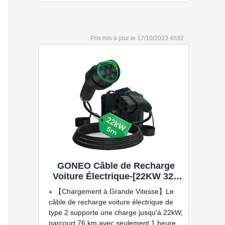
bien plus encore.
Convient à une installation à l'intérieur
et à l'extérieur, car il résiste à l'eau et à la
17/10/2023 4h32
poussière grâce à son indice de
protection IP54.
Capacité de charge à puissance
réglable jusqu'à 22 kW. Câble de charge
Type 2 de 5 ou 7 mètres de long.
Connectivité Bluetooth et Wi-Fi.
Compatible avec tous les compteurs
d'énergie Wallbox permettant d'éviter les
pannes de courant, les surprises sur vos
factures d'énergie et de charger votre VE
avec vos panneaux solaires.
GONEO Câble de Recharge
Voiture Électrique-[22KW 32A
5M Triphasé], Câble Type 2 à
【Chargement à Grande Vitesse】Le
Type 2 EV/PHEV, Câble T2 avec
câble de recharge voiture électrique de
Sac de Transport, Compatible
type 2 supporte une charge jusqu'à 22kW,
avec Model 3/S/X/Y, e-208, ID.5,
parcourt 76 km avec seulement 1 heure