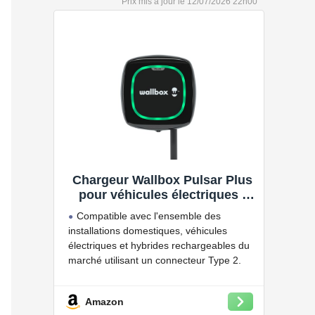
12/07/2026 22h00
Chargeur Wallbox Pulsar Plus
pour véhicules électriques -
Puissance réglable jusqu'à 7.4
Compatible avec l'ensemble des
KW, câble de Charge Type 2,
installations domestiques, véhicules
Wi-FI et Bluetooth, OCPP
électriques et hybrides rechargeables du
marché utilisant un connecteur Type 2.
Grâce à l'application myWallbox,
surveillez et planifiez vos charges,
Amazon
consultez les statistiques en temps réel et