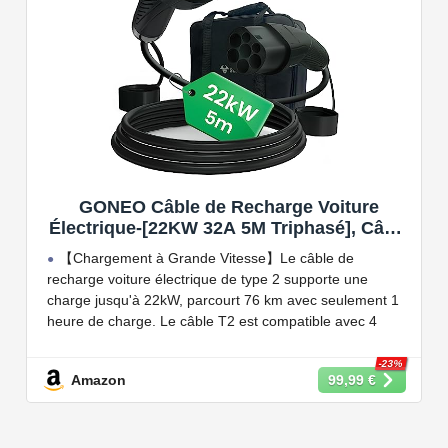
vos panneaux solaires.
GONEO Câble de Recharge Voiture
Électrique-[22KW 32A 5M Triphasé], Câble
Type 2 à Type 2 EV/PHEV, Câble T2 avec
【Chargement à Grande Vitesse】Le câble de
Sac de Transport, Compatible avec Model
recharge voiture électrique de type 2 supporte une
3/S/X/Y, e-208, ID.5, E-Tron, IONIQ 5, Zoe,
charge jusqu'à 22kW, parcourt 76 km avec seulement 1
etc
heure de charge. Le câble T2 est compatible avec 4
puissances de charge différentes : 22kW, 11 kW, 7,2 kW
et 3,6 kW.
-23%
Amazon
99,99 €
【Conception Sécurisée】Nos câbles type 2 vous
permet de recharger votre voiture en toute confiance sur
n'importe quel point de chargé public de type 2 en