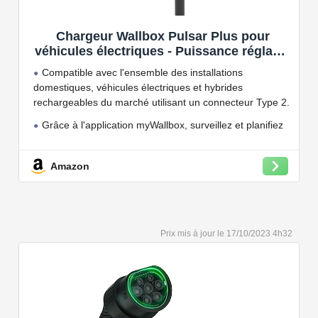
Chargeur Wallbox Pulsar Plus pour
véhicules électriques - Puissance réglable
jusqu'à 7.4 KW, câble de Charge Type 2,
Compatible avec l'ensemble des installations
Wi-FI et Bluetooth, OCPP
domestiques, véhicules électriques et hybrides
rechargeables du marché utilisant un connecteur Type 2.
Grâce à l'application myWallbox, surveillez et planifiez
vos charges, consultez les statistiques en temps réel et
bien plus encore.
Amazon
Convient à une installation à l'intérieur et à l'extérieur,
car il résiste à l'eau et à la poussière grâce à son indice
de protection IP54.
Capacité de charge à puissance réglable jusqu'à 22
17/10/2023 4h32
kW. Câble de charge Type 2 de 5 ou 7 mètres de long.
Connectivité Bluetooth et Wi-Fi.
Compatible avec tous les compteurs d'énergie Wallbox
permettant d'éviter les pannes de courant, les surprises
sur vos factures d'énergie et de charger votre VE avec