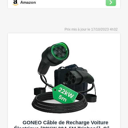
Amazon
Convient à une installation à l'intérieur et à l'extérieur,
car il résiste à l'eau et à la poussière grâce à son indice
de protection IP54.
Capacité de charge à puissance réglable jusqu'à 22
17/10/2023 4h32
kW. Câble de charge Type 2 de 5 ou 7 mètres de long.
Connectivité Bluetooth et Wi-Fi.
Compatible avec tous les compteurs d'énergie Wallbox
permettant d'éviter les pannes de courant, les surprises
sur vos factures d'énergie et de charger votre VE avec
vos panneaux solaires.
GONEO Câble de Recharge Voiture