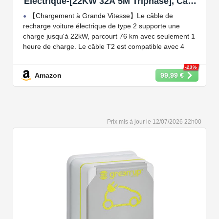
Électrique-[22KW 32A 5M Triphasé], Câble
Type 2 à Type 2 EV/PHEV, Câble T2 avec
【Chargement à Grande Vitesse】Le câble de
Sac de Transport, Compatible avec Model
recharge voiture électrique de type 2 supporte une
3/S/X/Y, e-208, ID.5, E-Tron, IONIQ 5, Zoe,
charge jusqu'à 22kW, parcourt 76 km avec seulement 1
etc
heure de charge. Le câble T2 est compatible avec 4
puissances de charge différentes : 22kW, 11 kW, 7,2 kW
et 3,6 kW.
-23%
Amazon
99,99 €
【Conception Sécurisée】Nos câbles type 2 vous
permet de recharger votre voiture en toute confiance sur
n'importe quel point de chargé public de type 2 en
Europe. Il n'est toutefois pas compatible avec les prises
12/07/2026 22h00
de recharge de type 1, CCS1, CHAdeMO et GB/T.
【Large Compatibilité】Le câble de recharge pour
voiture électrique de type 2 est conforme à la norme
européenne IEC 62196 et convient à tous les EV et
PHEV avec type 2 et CCS2. Convient aux modèles
Y/3/S/X, i3, iX, ID.3, ID.4, ID.5, E-Tron, ZOE, Kona, Leaf,
Ariya, 500e, e-208.
【Qualité Solide et Fiable】Résistant à l'eau - IP54,
utilise un câble TPU de haute qualité, isolé sans choc