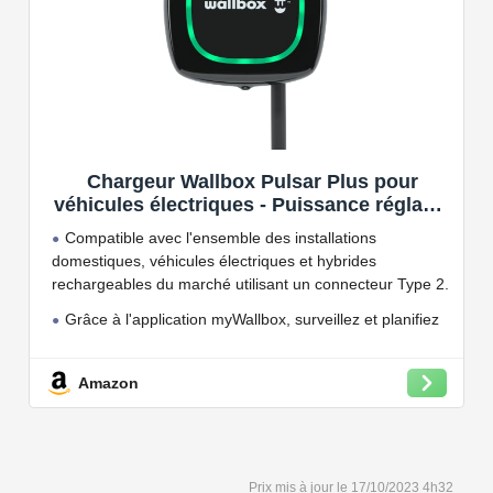
Chargeur Wallbox Pulsar Plus pour
véhicules électriques - Puissance réglable
jusqu'à 7.4 KW, câble de Charge Type 2,
Compatible avec l'ensemble des installations
Wi-FI et Bluetooth, OCPP
domestiques, véhicules électriques et hybrides
rechargeables du marché utilisant un connecteur Type 2.
Grâce à l'application myWallbox, surveillez et planifiez
vos charges, consultez les statistiques en temps réel et
bien plus encore.
Amazon
Convient à une installation à l'intérieur et à l'extérieur,
car il résiste à l'eau et à la poussière grâce à son indice
de protection IP54.
Capacité de charge à puissance réglable jusqu'à 22
17/10/2023 4h32