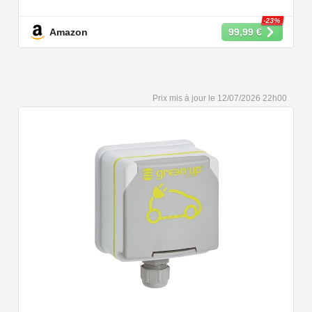
puissances de charge différentes : 22kW, 11 kW, 7,2 kW
et 3,6 kW.
-23%
Amazon
99,99 €
【Conception Sécurisée】Nos câbles type 2 vous
permet de recharger votre voiture en toute confiance sur
n'importe quel point de chargé public de type 2 en
Europe. Il n'est toutefois pas compatible avec les prises
12/07/2026 22h00
de recharge de type 1, CCS1, CHAdeMO et GB/T.
【Large Compatibilité】Le câble de recharge pour
voiture électrique de type 2 est conforme à la norme
européenne IEC 62196 et convient à tous les EV et
PHEV avec type 2 et CCS2. Convient aux modèles
Y/3/S/X, i3, iX, ID.3, ID.4, ID.5, E-Tron, ZOE, Kona, Leaf,
Ariya, 500e, e-208.
【Qualité Solide et Fiable】Résistant à l'eau - IP54,
utilise un câble TPU de haute qualité, isolé sans choc
électrique, résistant à l'usure et à la flexion. Testé avec
10,000 cycles d'insertion et une capacité de charge de 2
tonnes et un test de chute d'un mètre, évitant les risques
pour la sécurité.