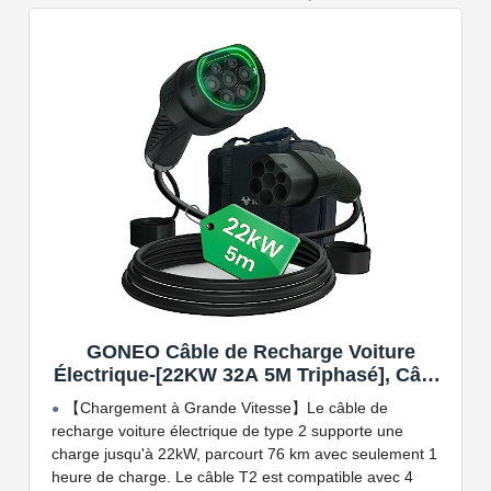
kW. Câble de charge Type 2 de 5 ou 7 mètres de long.
Connectivité Bluetooth et Wi-Fi.
Compatible avec tous les compteurs d'énergie Wallbox
permettant d'éviter les pannes de courant, les surprises
sur vos factures d'énergie et de charger votre VE avec
vos panneaux solaires.
GONEO Câble de Recharge Voiture
Électrique-[22KW 32A 5M Triphasé], Câble
Type 2 à Type 2 EV/PHEV, Câble T2 avec
【Chargement à Grande Vitesse】Le câble de
Sac de Transport, Compatible avec Model
recharge voiture électrique de type 2 supporte une
3/S/X/Y, e-208, ID.5, E-Tron, IONIQ 5, Zoe,
charge jusqu'à 22kW, parcourt 76 km avec seulement 1
etc
heure de charge. Le câble T2 est compatible avec 4