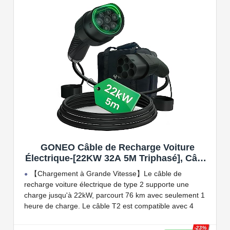
Compatible avec tous les compteurs d'énergie Wallbox
permettant d'éviter les pannes de courant, les surprises
sur vos factures d'énergie et de charger votre VE avec
vos panneaux solaires.
GONEO Câble de Recharge Voiture
Électrique-[22KW 32A 5M Triphasé], Câble
Type 2 à Type 2 EV/PHEV, Câble T2 avec
【Chargement à Grande Vitesse】Le câble de
Sac de Transport, Compatible avec Model
recharge voiture électrique de type 2 supporte une
3/S/X/Y, e-208, ID.5, E-Tron, IONIQ 5, Zoe,
charge jusqu'à 22kW, parcourt 76 km avec seulement 1
etc
heure de charge. Le câble T2 est compatible avec 4
puissances de charge différentes : 22kW, 11 kW, 7,2 kW
et 3,6 kW.
-23%