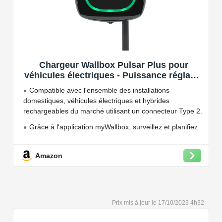
Chargeur Wallbox Pulsar Plus pour
véhicules électriques - Puissance réglable
jusqu'à 7.4 KW, câble de Charge Type 2,
Compatible avec l'ensemble des installations
Wi-FI et Bluetooth, OCPP
domestiques, véhicules électriques et hybrides
rechargeables du marché utilisant un connecteur Type 2.
Grâce à l'application myWallbox, surveillez et planifiez
vos charges, consultez les statistiques en temps réel et
bien plus encore.
Amazon
Convient à une installation à l'intérieur et à l'extérieur,
car il résiste à l'eau et à la poussière grâce à son indice
de protection IP54.
Capacité de charge à puissance réglable jusqu'à 22
17/10/2023 4h32
kW. Câble de charge Type 2 de 5 ou 7 mètres de long.
Connectivité Bluetooth et Wi-Fi.