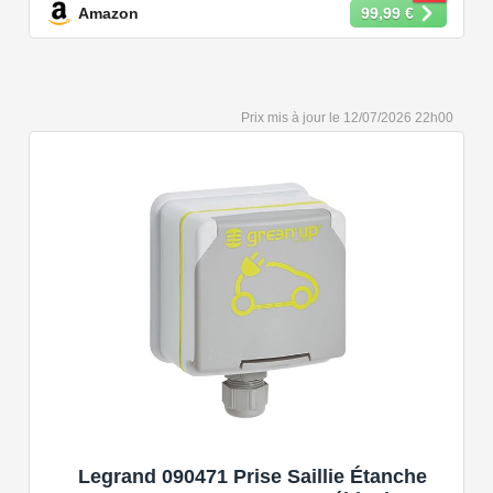
Amazon
99,99 €
【Conception Sécurisée】Nos câbles type 2 vous
permet de recharger votre voiture en toute confiance sur
n'importe quel point de chargé public de type 2 en
Europe. Il n'est toutefois pas compatible avec les prises
12/07/2026 22h00
de recharge de type 1, CCS1, CHAdeMO et GB/T.
【Large Compatibilité】Le câble de recharge pour
voiture électrique de type 2 est conforme à la norme
européenne IEC 62196 et convient à tous les EV et
PHEV avec type 2 et CCS2. Convient aux modèles
Y/3/S/X, i3, iX, ID.3, ID.4, ID.5, E-Tron, ZOE, Kona, Leaf,
Ariya, 500e, e-208.
【Qualité Solide et Fiable】Résistant à l'eau - IP54,
utilise un câble TPU de haute qualité, isolé sans choc
électrique, résistant à l'usure et à la flexion. Testé avec
10,000 cycles d'insertion et une capacité de charge de 2
tonnes et un test de chute d'un mètre, évitant les risques
pour la sécurité.
【Portable et Aisé à Employer】Livré avec un sac à
Legrand 090471 Prise Saillie Étanche
main résistant à l'usure pour économiser de l'espace. Le