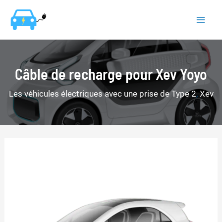
Aller
au
Mai
contenu
Men
Câble de recharge pour Xev Yoyo
Les véhicules électriques avec une prise de Type 2
,
Xev