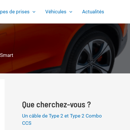
pes de prises
Véhicules
Actualités
Smart
Que cherchez-vous ?
Un câble de Type 2 et Type 2 Combo
CCS