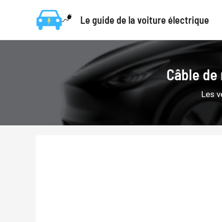
Aller
Le guide de la voiture électrique
au
contenu
Câble de
Les v