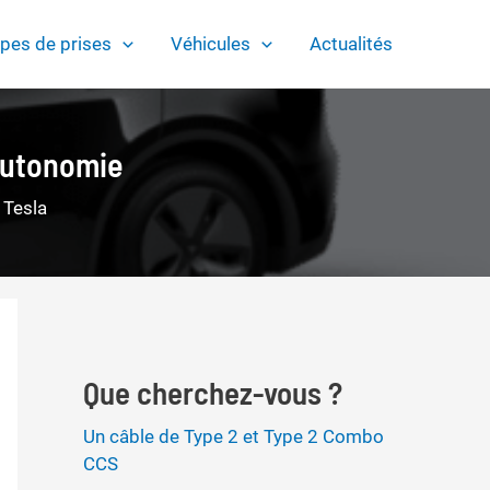
pes de prises
Véhicules
Actualités
Autonomie
,
Tesla
Que cherchez-vous ?
Un câble de Type 2 et Type 2 Combo
CCS