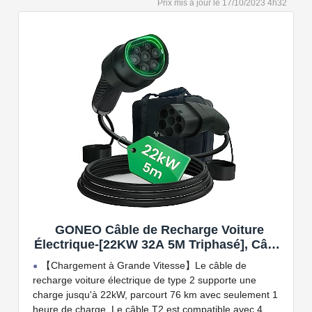
17/10/2023 4h32
kW. Câble de charge Type 2 de 5 ou 7 mètres de long.
Connectivité Bluetooth et Wi-Fi.
Compatible avec tous les compteurs d'énergie Wallbox
permettant d'éviter les pannes de courant, les surprises
sur vos factures d'énergie et de charger votre VE avec
vos panneaux solaires.
GONEO Câble de Recharge Voiture
Électrique-[22KW 32A 5M Triphasé], Câble
Type 2 à Type 2 EV/PHEV, Câble T2 avec
【Chargement à Grande Vitesse】Le câble de
Sac de Transport, Compatible avec Model
recharge voiture électrique de type 2 supporte une
3/S/X/Y, e-208, ID.5, E-Tron, IONIQ 5, Zoe,
charge jusqu'à 22kW, parcourt 76 km avec seulement 1
etc
heure de charge. Le câble T2 est compatible avec 4