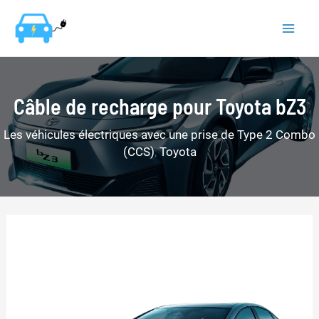
Aller
au
Mai
contenu
Men
Câble de recharge pour Toyota bZ3
Les véhicules électriques avec une prise de Type 2 Combo
(CCS)
,
Toyota