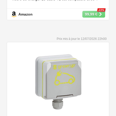
puissances de charge différentes : 22kW, 11 kW, 7,2 kW
et 3,6 kW.
-23%
Amazon
99,99 €
【Conception Sécurisée】Nos câbles type 2 vous
permet de recharger votre voiture en toute confiance sur
n'importe quel point de chargé public de type 2 en
Europe. Il n'est toutefois pas compatible avec les prises
12/07/2026 22h00
de recharge de type 1, CCS1, CHAdeMO et GB/T.
【Large Compatibilité】Le câble de recharge pour
voiture électrique de type 2 est conforme à la norme
européenne IEC 62196 et convient à tous les EV et
PHEV avec type 2 et CCS2. Convient aux modèles
Y/3/S/X, i3, iX, ID.3, ID.4, ID.5, E-Tron, ZOE, Kona, Leaf,
Ariya, 500e, e-208.
【Qualité Solide et Fiable】Résistant à l'eau - IP54,
utilise un câble TPU de haute qualité, isolé sans choc
électrique, résistant à l'usure et à la flexion. Testé avec
10,000 cycles d'insertion et une capacité de charge de 2
tonnes et un test de chute d'un mètre, évitant les risques
pour la sécurité.