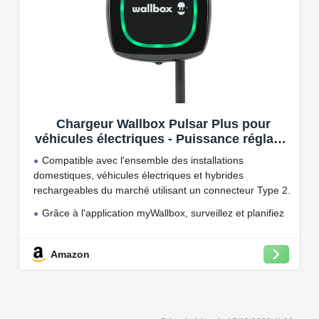
Chargeur Wallbox Pulsar Plus pour
véhicules électriques - Puissance réglable
jusqu'à 7.4 KW, câble de Charge Type 2,
Compatible avec l'ensemble des installations
Wi-FI et Bluetooth, OCPP
domestiques, véhicules électriques et hybrides
rechargeables du marché utilisant un connecteur Type 2.
Grâce à l'application myWallbox, surveillez et planifiez
vos charges, consultez les statistiques en temps réel et
bien plus encore.
Amazon
Convient à une installation à l'intérieur et à l'extérieur,
car il résiste à l'eau et à la poussière grâce à son indice
de protection IP54.
Capacité de charge à puissance réglable jusqu'à 22