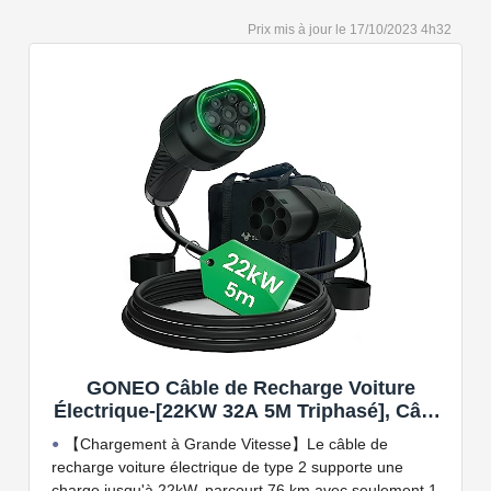
Capacité de charge à puissance réglable jusqu'à 22
17/10/2023 4h32
kW. Câble de charge Type 2 de 5 ou 7 mètres de long.
Connectivité Bluetooth et Wi-Fi.
Compatible avec tous les compteurs d'énergie Wallbox
permettant d'éviter les pannes de courant, les surprises
sur vos factures d'énergie et de charger votre VE avec
vos panneaux solaires.
GONEO Câble de Recharge Voiture
Électrique-[22KW 32A 5M Triphasé], Câble
Type 2 à Type 2 EV/PHEV, Câble T2 avec
【Chargement à Grande Vitesse】Le câble de
Sac de Transport, Compatible avec Model
recharge voiture électrique de type 2 supporte une
3/S/X/Y, e-208, ID.5, E-Tron, IONIQ 5, Zoe,
charge jusqu'à 22kW, parcourt 76 km avec seulement 1