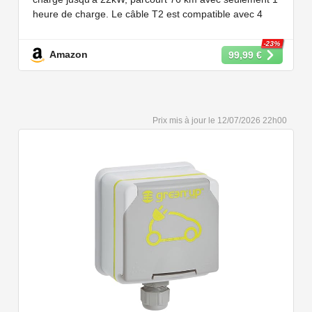
etc
heure de charge. Le câble T2 est compatible avec 4
puissances de charge différentes : 22kW, 11 kW, 7,2 kW
et 3,6 kW.
-23%
Amazon
99,99 €
【Conception Sécurisée】Nos câbles type 2 vous
permet de recharger votre voiture en toute confiance sur
n'importe quel point de chargé public de type 2 en
Europe. Il n'est toutefois pas compatible avec les prises
12/07/2026 22h00
de recharge de type 1, CCS1, CHAdeMO et GB/T.
【Large Compatibilité】Le câble de recharge pour
voiture électrique de type 2 est conforme à la norme
européenne IEC 62196 et convient à tous les EV et
PHEV avec type 2 et CCS2. Convient aux modèles
Y/3/S/X, i3, iX, ID.3, ID.4, ID.5, E-Tron, ZOE, Kona, Leaf,
Ariya, 500e, e-208.
【Qualité Solide et Fiable】Résistant à l'eau - IP54,
utilise un câble TPU de haute qualité, isolé sans choc
électrique, résistant à l'usure et à la flexion. Testé avec
10,000 cycles d'insertion et une capacité de charge de 2
tonnes et un test de chute d'un mètre, évitant les risques