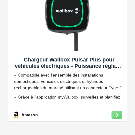
Chargeur Wallbox Pulsar Plus pour
véhicules électriques - Puissance réglable
jusqu'à 7.4 KW, câble de Charge Type 2,
Compatible avec l'ensemble des installations
Wi-FI et Bluetooth, OCPP
domestiques, véhicules électriques et hybrides
rechargeables du marché utilisant un connecteur Type 2.
Grâce à l'application myWallbox, surveillez et planifiez
vos charges, consultez les statistiques en temps réel et
bien plus encore.
Amazon
Convient à une installation à l'intérieur et à l'extérieur,
car il résiste à l'eau et à la poussière grâce à son indice
de protection IP54.