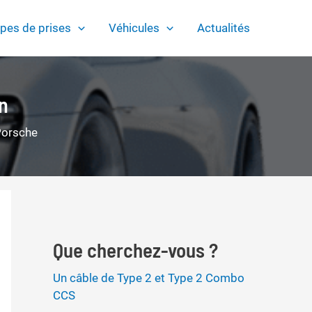
pes de prises
Véhicules
Actualités
n
orsche
Que cherchez-vous ?
Un câble de Type 2 et Type 2 Combo
CCS