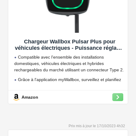
Chargeur Wallbox Pulsar Plus pour
véhicules électriques - Puissance réglable
jusqu'à 7.4 KW, câble de Charge Type 2,
Compatible avec l'ensemble des installations
Wi-FI et Bluetooth, OCPP
domestiques, véhicules électriques et hybrides
rechargeables du marché utilisant un connecteur Type 2.
Grâce à l'application myWallbox, surveillez et planifiez
vos charges, consultez les statistiques en temps réel et
bien plus encore.
Amazon
Convient à une installation à l'intérieur et à l'extérieur,
car il résiste à l'eau et à la poussière grâce à son indice
de protection IP54.
Capacité de charge à puissance réglable jusqu'à 22
17/10/2023 4h32
kW. Câble de charge Type 2 de 5 ou 7 mètres de long.