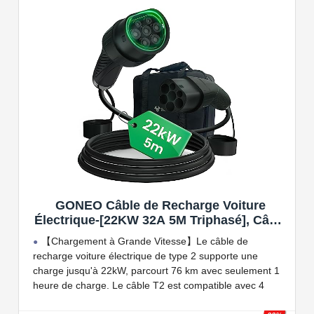
Connectivité Bluetooth et Wi-Fi.
Compatible avec tous les compteurs d'énergie Wallbox
permettant d'éviter les pannes de courant, les surprises
sur vos factures d'énergie et de charger votre VE avec
vos panneaux solaires.
GONEO Câble de Recharge Voiture
Électrique-[22KW 32A 5M Triphasé], Câble
Type 2 à Type 2 EV/PHEV, Câble T2 avec
【Chargement à Grande Vitesse】Le câble de
Sac de Transport, Compatible avec Model
recharge voiture électrique de type 2 supporte une
3/S/X/Y, e-208, ID.5, E-Tron, IONIQ 5, Zoe,
charge jusqu'à 22kW, parcourt 76 km avec seulement 1
etc
heure de charge. Le câble T2 est compatible avec 4
puissances de charge différentes : 22kW, 11 kW, 7,2 kW