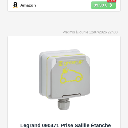
et 3,6 kW.
-23%
Amazon
99,99 €
【Conception Sécurisée】Nos câbles type 2 vous
permet de recharger votre voiture en toute confiance sur
n'importe quel point de chargé public de type 2 en
Europe. Il n'est toutefois pas compatible avec les prises
12/07/2026 22h00
de recharge de type 1, CCS1, CHAdeMO et GB/T.
【Large Compatibilité】Le câble de recharge pour
voiture électrique de type 2 est conforme à la norme
européenne IEC 62196 et convient à tous les EV et
PHEV avec type 2 et CCS2. Convient aux modèles
Y/3/S/X, i3, iX, ID.3, ID.4, ID.5, E-Tron, ZOE, Kona, Leaf,
Ariya, 500e, e-208.
【Qualité Solide et Fiable】Résistant à l'eau - IP54,
utilise un câble TPU de haute qualité, isolé sans choc
électrique, résistant à l'usure et à la flexion. Testé avec
10,000 cycles d'insertion et une capacité de charge de 2
tonnes et un test de chute d'un mètre, évitant les risques
pour la sécurité.
【Portable et Aisé à Employer】Livré avec un sac à
Legrand 090471 Prise Saillie Étanche
main résistant à l'usure pour économiser de l'espace. Le