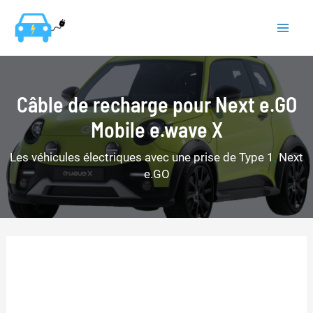
Aller
au
Mai
contenu
Men
Câble de recharge pour Next e.GO
Mobile e.wave X
Les véhicules électriques avec une prise de Type 1
,
Next
e.GO