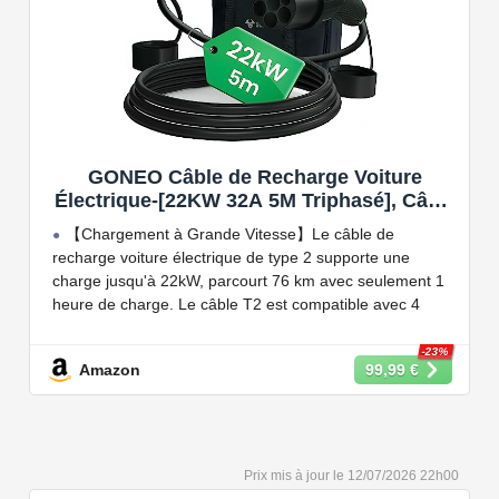
GONEO Câble de Recharge Voiture
Électrique-[22KW 32A 5M Triphasé], Câble
Type 2 à Type 2 EV/PHEV, Câble T2 avec
【Chargement à Grande Vitesse】Le câble de
Sac de Transport, Compatible avec Model
recharge voiture électrique de type 2 supporte une
3/S/X/Y, e-208, ID.5, E-Tron, IONIQ 5, Zoe,
charge jusqu'à 22kW, parcourt 76 km avec seulement 1
etc
heure de charge. Le câble T2 est compatible avec 4
puissances de charge différentes : 22kW, 11 kW, 7,2 kW
et 3,6 kW.
-23%
Amazon
99,99 €
【Conception Sécurisée】Nos câbles type 2 vous
permet de recharger votre voiture en toute confiance sur
n'importe quel point de chargé public de type 2 en
Europe. Il n'est toutefois pas compatible avec les prises
12/07/2026 22h00
de recharge de type 1, CCS1, CHAdeMO et GB/T.