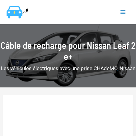
Aller
au
Mai
contenu
Men
Câble de recharge pour Nissan Leaf 2
e+
Les véhicules électriques avec une prise CHAdeMO
,
Nissan