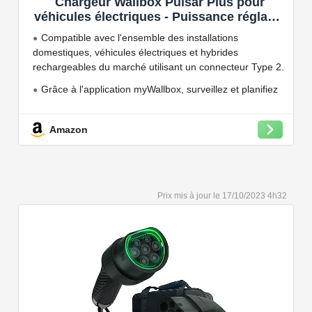
Chargeur Wallbox Pulsar Plus pour
véhicules électriques - Puissance réglable
jusqu'à 7.4 KW, câble de Charge Type 2,
Compatible avec l'ensemble des installations
Wi-FI et Bluetooth, OCPP
domestiques, véhicules électriques et hybrides
rechargeables du marché utilisant un connecteur Type 2.
Grâce à l'application myWallbox, surveillez et planifiez
vos charges, consultez les statistiques en temps réel et
bien plus encore.
Amazon
Convient à une installation à l'intérieur et à l'extérieur,
car il résiste à l'eau et à la poussière grâce à son indice
de protection IP54.
Capacité de charge à puissance réglable jusqu'à 22
17/10/2023 4h32
kW. Câble de charge Type 2 de 5 ou 7 mètres de long.
Connectivité Bluetooth et Wi-Fi.
Compatible avec tous les compteurs d'énergie Wallbox
permettant d'éviter les pannes de courant, les surprises
sur vos factures d'énergie et de charger votre VE avec
vos panneaux solaires.