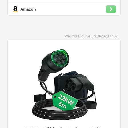
bien plus encore.
Amazon
Convient à une installation à l'intérieur et à l'extérieur,
car il résiste à l'eau et à la poussière grâce à son indice
de protection IP54.
Capacité de charge à puissance réglable jusqu'à 22
17/10/2023 4h32
kW. Câble de charge Type 2 de 5 ou 7 mètres de long.
Connectivité Bluetooth et Wi-Fi.
Compatible avec tous les compteurs d'énergie Wallbox
permettant d'éviter les pannes de courant, les surprises
sur vos factures d'énergie et de charger votre VE avec
vos panneaux solaires.