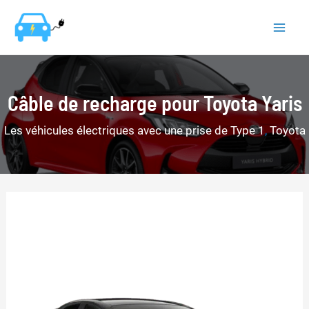
Aller
au
Mai
contenu
Men
Câble de recharge pour Toyota Yaris
Les véhicules électriques avec une prise de Type 1
,
Toyota