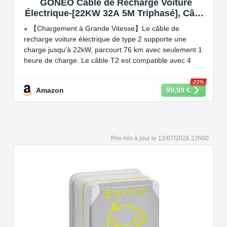
GONEO Câble de Recharge Voiture
Électrique-[22KW 32A 5M Triphasé], Câble
Type 2 à Type 2 EV/PHEV, Câble T2 avec
【Chargement à Grande Vitesse】Le câble de
Sac de Transport, Compatible avec Model
recharge voiture électrique de type 2 supporte une
3/S/X/Y, e-208, ID.5, E-Tron, IONIQ 5, Zoe,
charge jusqu'à 22kW, parcourt 76 km avec seulement 1
etc
heure de charge. Le câble T2 est compatible avec 4
puissances de charge différentes : 22kW, 11 kW, 7,2 kW
et 3,6 kW.
-23%
Amazon
99,99 €
【Conception Sécurisée】Nos câbles type 2 vous
permet de recharger votre voiture en toute confiance sur
n'importe quel point de chargé public de type 2 en
Europe. Il n'est toutefois pas compatible avec les prises
12/07/2026 22h00
de recharge de type 1, CCS1, CHAdeMO et GB/T.
【Large Compatibilité】Le câble de recharge pour
voiture électrique de type 2 est conforme à la norme
européenne IEC 62196 et convient à tous les EV et
PHEV avec type 2 et CCS2. Convient aux modèles
Y/3/S/X, i3, iX, ID.3, ID.4, ID.5, E-Tron, ZOE, Kona, Leaf,
Ariya, 500e, e-208.
【Qualité Solide et Fiable】Résistant à l'eau - IP54,