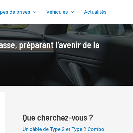
pes de prises
Véhicules
Actualités
se, préparant l’avenir de la
Que cherchez-vous ?
Un câble de Type 2 et Type 2 Combo