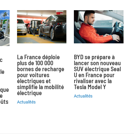
La France déploie
BYD se prépare à
ec
plus de 100 000
lancer son nouveau
bornes de recharge
SUV électrique Seal
le
pour voitures
U en France pour
électriques et
rivaliser avec la
simplifie la mobilité
Tesla Model Y
ique
électrique
ne
Actualités
oûts
Actualités