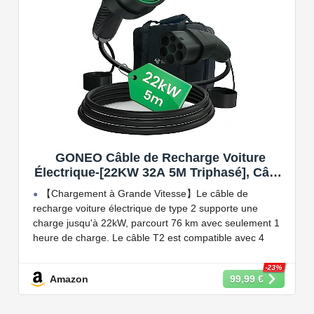
sur vos factures d'énergie et de charger votre VE avec
vos panneaux solaires.
GONEO Câble de Recharge Voiture
Électrique-[22KW 32A 5M Triphasé], Câble
Type 2 à Type 2 EV/PHEV, Câble T2 avec
【Chargement à Grande Vitesse】Le câble de
Sac de Transport, Compatible avec Model
recharge voiture électrique de type 2 supporte une
3/S/X/Y, e-208, ID.5, E-Tron, IONIQ 5, Zoe,
charge jusqu'à 22kW, parcourt 76 km avec seulement 1
etc
heure de charge. Le câble T2 est compatible avec 4
puissances de charge différentes : 22kW, 11 kW, 7,2 kW
et 3,6 kW.
-23%
Amazon
99,99 €
【Conception Sécurisée】Nos câbles type 2 vous
permet de recharger votre voiture en toute confiance sur