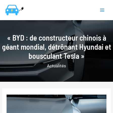
Aller
au
Mai
contenu
Men
« BYD : de constructeur chinois à
géant mondial, détrônant Hyundai et
bousculant Tesla »
Actualités