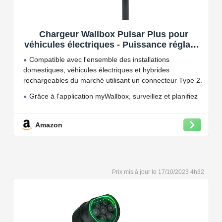
Chargeur Wallbox Pulsar Plus pour
véhicules électriques - Puissance réglable
jusqu'à 7.4 KW, câble de Charge Type 2,
Compatible avec l'ensemble des installations
Wi-FI et Bluetooth, OCPP
domestiques, véhicules électriques et hybrides
rechargeables du marché utilisant un connecteur Type 2.
Grâce à l'application myWallbox, surveillez et planifiez
vos charges, consultez les statistiques en temps réel et
bien plus encore.
Amazon
Convient à une installation à l'intérieur et à l'extérieur,
car il résiste à l'eau et à la poussière grâce à son indice
de protection IP54.
Capacité de charge à puissance réglable jusqu'à 22
17/10/2023 4h32
kW. Câble de charge Type 2 de 5 ou 7 mètres de long.
Connectivité Bluetooth et Wi-Fi.
Compatible avec tous les compteurs d'énergie Wallbox
permettant d'éviter les pannes de courant, les surprises