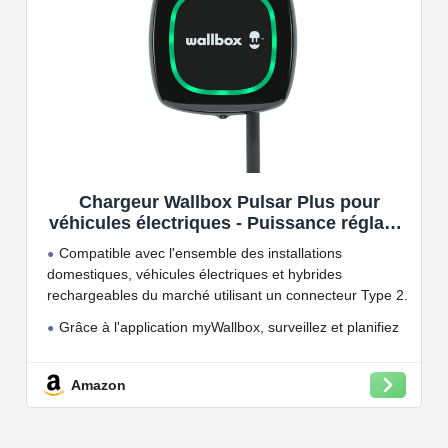
Chargeur Wallbox Pulsar Plus pour
véhicules électriques - Puissance réglable
jusqu'à 7.4 KW, câble de Charge Type 2,
Compatible avec l'ensemble des installations
Wi-FI et Bluetooth, OCPP
domestiques, véhicules électriques et hybrides
rechargeables du marché utilisant un connecteur Type 2.
Grâce à l'application myWallbox, surveillez et planifiez
vos charges, consultez les statistiques en temps réel et
bien plus encore.
Amazon
Convient à une installation à l'intérieur et à l'extérieur,
car il résiste à l'eau et à la poussière grâce à son indice
de protection IP54.