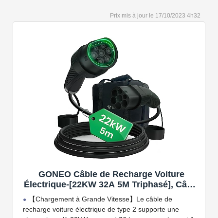
Capacité de charge à puissance réglable jusqu'à 22
17/10/2023 4h32
kW. Câble de charge Type 2 de 5 ou 7 mètres de long.
Connectivité Bluetooth et Wi-Fi.
Compatible avec tous les compteurs d'énergie Wallbox
permettant d'éviter les pannes de courant, les surprises
sur vos factures d'énergie et de charger votre VE avec
vos panneaux solaires.
GONEO Câble de Recharge Voiture
Électrique-[22KW 32A 5M Triphasé], Câble
Type 2 à Type 2 EV/PHEV, Câble T2 avec
【Chargement à Grande Vitesse】Le câble de
Sac de Transport, Compatible avec Model
recharge voiture électrique de type 2 supporte une
3/S/X/Y, e-208, ID.5, E-Tron, IONIQ 5, Zoe,