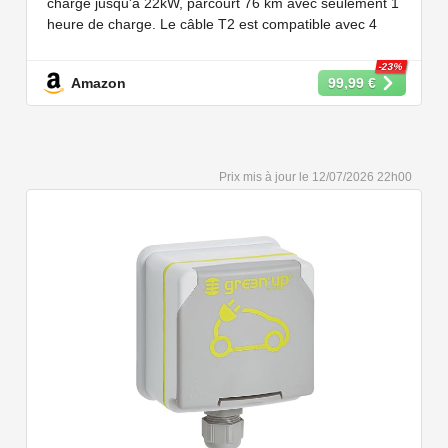
charge jusqu'à 22kW, parcourt 76 km avec seulement 1
etc
heure de charge. Le câble T2 est compatible avec 4
puissances de charge différentes : 22kW, 11 kW, 7,2 kW
et 3,6 kW.
-23%
Amazon
99,99 €
【Conception Sécurisée】Nos câbles type 2 vous
permet de recharger votre voiture en toute confiance sur
n'importe quel point de chargé public de type 2 en
Europe. Il n'est toutefois pas compatible avec les prises
12/07/2026 22h00
de recharge de type 1, CCS1, CHAdeMO et GB/T.
【Large Compatibilité】Le câble de recharge pour
voiture électrique de type 2 est conforme à la norme
européenne IEC 62196 et convient à tous les EV et
PHEV avec type 2 et CCS2. Convient aux modèles
Y/3/S/X, i3, iX, ID.3, ID.4, ID.5, E-Tron, ZOE, Kona, Leaf,
Ariya, 500e, e-208.
【Qualité Solide et Fiable】Résistant à l'eau - IP54,
utilise un câble TPU de haute qualité, isolé sans choc
électrique, résistant à l'usure et à la flexion. Testé avec
10,000 cycles d'insertion et une capacité de charge de 2
tonnes et un test de chute d'un mètre, évitant les risques