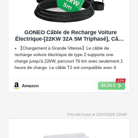
GONEO Câble de Recharge Voiture
Électrique-[22KW 32A 5M Triphasé], Câble
Type 2 à Type 2 EV/PHEV, Câble T2 avec
【Chargement à Grande Vitesse】Le câble de
Sac de Transport, Compatible avec Model
recharge voiture électrique de type 2 supporte une
3/S/X/Y, e-208, ID.5, E-Tron, IONIQ 5, Zoe,
charge jusqu'à 22kW, parcourt 76 km avec seulement 1
etc
heure de charge. Le câble T2 est compatible avec 4
puissances de charge différentes : 22kW, 11 kW, 7,2 kW
et 3,6 kW.
-23%
Amazon
99,99 €
【Conception Sécurisée】Nos câbles type 2 vous
permet de recharger votre voiture en toute confiance sur
n'importe quel point de chargé public de type 2 en
Europe. Il n'est toutefois pas compatible avec les prises
12/07/2026 22h00
de recharge de type 1, CCS1, CHAdeMO et GB/T.
【Large Compatibilité】Le câble de recharge pour
voiture électrique de type 2 est conforme à la norme