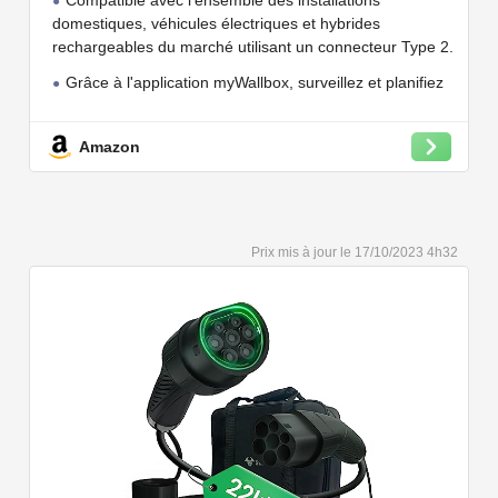
Compatible avec l'ensemble des installations
Wi-FI et Bluetooth, OCPP
domestiques, véhicules électriques et hybrides
rechargeables du marché utilisant un connecteur Type 2.
Grâce à l'application myWallbox, surveillez et planifiez
vos charges, consultez les statistiques en temps réel et
bien plus encore.
Amazon
Convient à une installation à l'intérieur et à l'extérieur,
car il résiste à l'eau et à la poussière grâce à son indice
de protection IP54.
Capacité de charge à puissance réglable jusqu'à 22
17/10/2023 4h32
kW. Câble de charge Type 2 de 5 ou 7 mètres de long.
Connectivité Bluetooth et Wi-Fi.
Compatible avec tous les compteurs d'énergie Wallbox
permettant d'éviter les pannes de courant, les surprises
sur vos factures d'énergie et de charger votre VE avec
vos panneaux solaires.