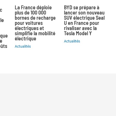
La France déploie
BYD se prépare à
ec
plus de 100 000
lancer son nouveau
bornes de recharge
SUV électrique Seal
le
pour voitures
U en France pour
électriques et
rivaliser avec la
simplifie la mobilité
Tesla Model Y
ique
électrique
ne
Actualités
oûts
Actualités