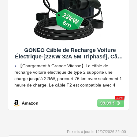
GONEO Câble de Recharge Voiture
Électrique-[22KW 32A 5M Triphasé], Câble
Type 2 à Type 2 EV/PHEV, Câble T2 avec
【Chargement à Grande Vitesse】Le câble de
Sac de Transport, Compatible avec Model
recharge voiture électrique de type 2 supporte une
3/S/X/Y, e-208, ID.5, E-Tron, IONIQ 5, Zoe,
charge jusqu'à 22kW, parcourt 76 km avec seulement 1
etc
heure de charge. Le câble T2 est compatible avec 4
puissances de charge différentes : 22kW, 11 kW, 7,2 kW
et 3,6 kW.
-23%
Amazon
99,99 €
【Conception Sécurisée】Nos câbles type 2 vous
permet de recharger votre voiture en toute confiance sur
n'importe quel point de chargé public de type 2 en
Europe. Il n'est toutefois pas compatible avec les prises
12/07/2026 22h00
de recharge de type 1, CCS1, CHAdeMO et GB/T.