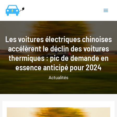
Aller
au
Mai
contenu
Men
Les voitures électriques chinoises
accélèrent le déclin des voitures
thermiques : pic de demande en
essence anticipé pour 2024
Actualités