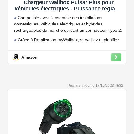
Chargeur Wallbox Pulsar Plus pour
véhicules électriques - Puissance réglable
jusqu'à 7.4 KW, câble de Charge Type 2,
Compatible avec l'ensemble des installations
Wi-FI et Bluetooth, OCPP
domestiques, véhicules électriques et hybrides
rechargeables du marché utilisant un connecteur Type 2.
Grâce à l'application myWallbox, surveillez et planifiez
vos charges, consultez les statistiques en temps réel et
bien plus encore.
Amazon
Convient à une installation à l'intérieur et à l'extérieur,
car il résiste à l'eau et à la poussière grâce à son indice
de protection IP54.
Capacité de charge à puissance réglable jusqu'à 22
17/10/2023 4h32
kW. Câble de charge Type 2 de 5 ou 7 mètres de long.
Connectivité Bluetooth et Wi-Fi.
Compatible avec tous les compteurs d'énergie Wallbox
permettant d'éviter les pannes de courant, les surprises
sur vos factures d'énergie et de charger votre VE avec
vos panneaux solaires.