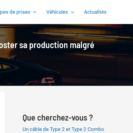
pes de prises
Véhicules
Actualités
oster sa production malgré
Que cherchez-vous ?
Un câble de Type 2 et Type 2 Combo