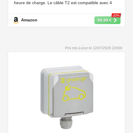
heure de charge. Le câble T2 est compatible avec 4
puissances de charge différentes : 22kW, 11 kW, 7,2 kW
et 3,6 kW.
-23%
Amazon
99,99 €
【Conception Sécurisée】Nos câbles type 2 vous
permet de recharger votre voiture en toute confiance sur
n'importe quel point de chargé public de type 2 en
Europe. Il n'est toutefois pas compatible avec les prises
12/07/2026 22h00
de recharge de type 1, CCS1, CHAdeMO et GB/T.
【Large Compatibilité】Le câble de recharge pour
voiture électrique de type 2 est conforme à la norme
européenne IEC 62196 et convient à tous les EV et
PHEV avec type 2 et CCS2. Convient aux modèles
Y/3/S/X, i3, iX, ID.3, ID.4, ID.5, E-Tron, ZOE, Kona, Leaf,
Ariya, 500e, e-208.
【Qualité Solide et Fiable】Résistant à l'eau - IP54,
utilise un câble TPU de haute qualité, isolé sans choc
électrique, résistant à l'usure et à la flexion. Testé avec
10,000 cycles d'insertion et une capacité de charge de 2
tonnes et un test de chute d'un mètre, évitant les risques
pour la sécurité.