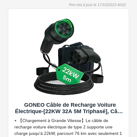
Capacité de charge à puissance réglable jusqu'à 22
17/10/2023 4h32
kW. Câble de charge Type 2 de 5 ou 7 mètres de long.
Connectivité Bluetooth et Wi-Fi.
Compatible avec tous les compteurs d'énergie Wallbox
permettant d'éviter les pannes de courant, les surprises
sur vos factures d'énergie et de charger votre VE avec
vos panneaux solaires.
GONEO Câble de Recharge Voiture
Électrique-[22KW 32A 5M Triphasé], Câble
Type 2 à Type 2 EV/PHEV, Câble T2 avec
【Chargement à Grande Vitesse】Le câble de
Sac de Transport, Compatible avec Model
recharge voiture électrique de type 2 supporte une
3/S/X/Y, e-208, ID.5, E-Tron, IONIQ 5, Zoe,
charge jusqu'à 22kW, parcourt 76 km avec seulement 1
etc