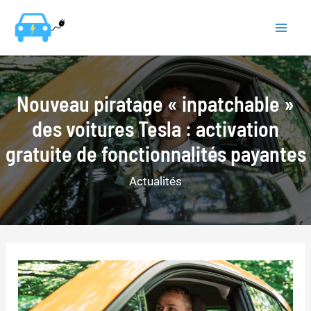
Aller
au
Mai
contenu
Men
Nouveau piratage « inpatchable »
des voitures Tesla : activation
gratuite de fonctionnalités payantes
Actualités