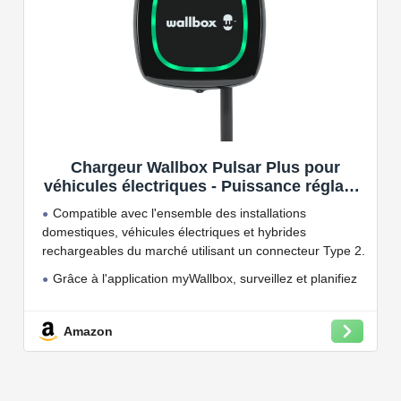
Chargeur Wallbox Pulsar Plus pour
véhicules électriques - Puissance réglable
jusqu'à 7.4 KW, câble de Charge Type 2,
Compatible avec l'ensemble des installations
Wi-FI et Bluetooth, OCPP
domestiques, véhicules électriques et hybrides
rechargeables du marché utilisant un connecteur Type 2.
Grâce à l'application myWallbox, surveillez et planifiez
vos charges, consultez les statistiques en temps réel et
bien plus encore.
Amazon
Convient à une installation à l'intérieur et à l'extérieur,
car il résiste à l'eau et à la poussière grâce à son indice
de protection IP54.