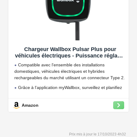
Chargeur Wallbox Pulsar Plus pour
véhicules électriques - Puissance réglable
jusqu'à 7.4 KW, câble de Charge Type 2,
Compatible avec l'ensemble des installations
Wi-FI et Bluetooth, OCPP
domestiques, véhicules électriques et hybrides
rechargeables du marché utilisant un connecteur Type 2.
Grâce à l'application myWallbox, surveillez et planifiez
vos charges, consultez les statistiques en temps réel et
bien plus encore.
Amazon
Convient à une installation à l'intérieur et à l'extérieur,
car il résiste à l'eau et à la poussière grâce à son indice
de protection IP54.
Capacité de charge à puissance réglable jusqu'à 22
17/10/2023 4h32