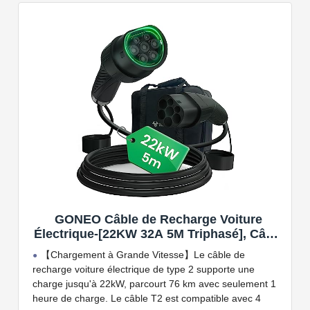
kW. Câble de charge Type 2 de 5 ou 7 mètres de long.
Connectivité Bluetooth et Wi-Fi.
Compatible avec tous les compteurs d'énergie Wallbox
permettant d'éviter les pannes de courant, les surprises
sur vos factures d'énergie et de charger votre VE avec
vos panneaux solaires.
GONEO Câble de Recharge Voiture
Électrique-[22KW 32A 5M Triphasé], Câble
Type 2 à Type 2 EV/PHEV, Câble T2 avec
【Chargement à Grande Vitesse】Le câble de
Sac de Transport, Compatible avec Model
recharge voiture électrique de type 2 supporte une
3/S/X/Y, e-208, ID.5, E-Tron, IONIQ 5, Zoe,
charge jusqu'à 22kW, parcourt 76 km avec seulement 1
etc
heure de charge. Le câble T2 est compatible avec 4