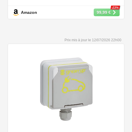
puissances de charge différentes : 22kW, 11 kW, 7,2 kW
et 3,6 kW.
-23%
Amazon
99,99 €
【Conception Sécurisée】Nos câbles type 2 vous
permet de recharger votre voiture en toute confiance sur
n'importe quel point de chargé public de type 2 en
Europe. Il n'est toutefois pas compatible avec les prises
12/07/2026 22h00
de recharge de type 1, CCS1, CHAdeMO et GB/T.
【Large Compatibilité】Le câble de recharge pour
voiture électrique de type 2 est conforme à la norme
européenne IEC 62196 et convient à tous les EV et
PHEV avec type 2 et CCS2. Convient aux modèles
Y/3/S/X, i3, iX, ID.3, ID.4, ID.5, E-Tron, ZOE, Kona, Leaf,
Ariya, 500e, e-208.
【Qualité Solide et Fiable】Résistant à l'eau - IP54,
utilise un câble TPU de haute qualité, isolé sans choc
électrique, résistant à l'usure et à la flexion. Testé avec
10,000 cycles d'insertion et une capacité de charge de 2
tonnes et un test de chute d'un mètre, évitant les risques
pour la sécurité.
【Portable et Aisé à Employer】Livré avec un sac à