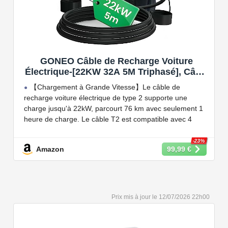
GONEO Câble de Recharge Voiture
Électrique-[22KW 32A 5M Triphasé], Câble
Type 2 à Type 2 EV/PHEV, Câble T2 avec
【Chargement à Grande Vitesse】Le câble de
Sac de Transport, Compatible avec Model
recharge voiture électrique de type 2 supporte une
3/S/X/Y, e-208, ID.5, E-Tron, IONIQ 5, Zoe,
charge jusqu'à 22kW, parcourt 76 km avec seulement 1
etc
heure de charge. Le câble T2 est compatible avec 4
puissances de charge différentes : 22kW, 11 kW, 7,2 kW
et 3,6 kW.
-23%
Amazon
99,99 €
【Conception Sécurisée】Nos câbles type 2 vous
permet de recharger votre voiture en toute confiance sur
n'importe quel point de chargé public de type 2 en
Europe. Il n'est toutefois pas compatible avec les prises
12/07/2026 22h00
de recharge de type 1, CCS1, CHAdeMO et GB/T.
【Large Compatibilité】Le câble de recharge pour
voiture électrique de type 2 est conforme à la norme