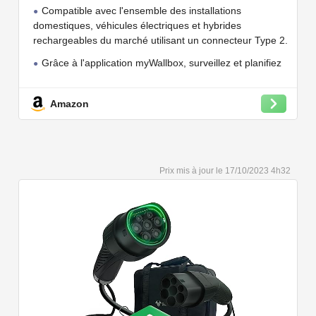
jusqu'à 7.4 KW, câble de Charge Type 2,
Compatible avec l'ensemble des installations
Wi-FI et Bluetooth, OCPP
domestiques, véhicules électriques et hybrides
rechargeables du marché utilisant un connecteur Type 2.
Grâce à l'application myWallbox, surveillez et planifiez
vos charges, consultez les statistiques en temps réel et
bien plus encore.
Amazon
Convient à une installation à l'intérieur et à l'extérieur,
car il résiste à l'eau et à la poussière grâce à son indice
de protection IP54.
Capacité de charge à puissance réglable jusqu'à 22
17/10/2023 4h32
kW. Câble de charge Type 2 de 5 ou 7 mètres de long.
Connectivité Bluetooth et Wi-Fi.
Compatible avec tous les compteurs d'énergie Wallbox
permettant d'éviter les pannes de courant, les surprises
sur vos factures d'énergie et de charger votre VE avec
vos panneaux solaires.