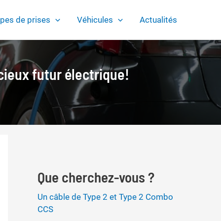
pes de prises
Véhicules
Actualités
ieux futur électrique!
Que cherchez-vous ?
Un câble de Type 2 et Type 2 Combo
CCS