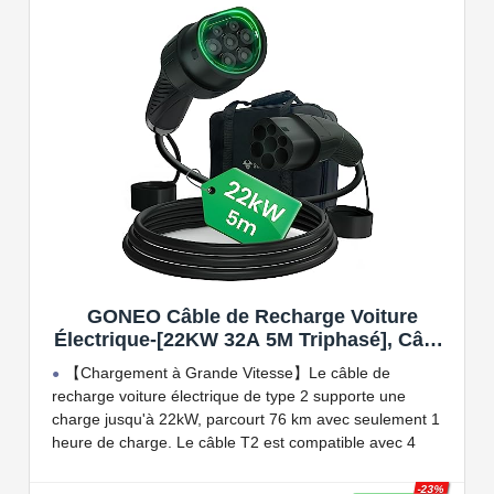
Compatible avec tous les compteurs d'énergie Wallbox
permettant d'éviter les pannes de courant, les surprises
sur vos factures d'énergie et de charger votre VE avec
vos panneaux solaires.
GONEO Câble de Recharge Voiture
Électrique-[22KW 32A 5M Triphasé], Câble
Type 2 à Type 2 EV/PHEV, Câble T2 avec
【Chargement à Grande Vitesse】Le câble de
Sac de Transport, Compatible avec Model
recharge voiture électrique de type 2 supporte une
3/S/X/Y, e-208, ID.5, E-Tron, IONIQ 5, Zoe,
charge jusqu'à 22kW, parcourt 76 km avec seulement 1
etc
heure de charge. Le câble T2 est compatible avec 4
puissances de charge différentes : 22kW, 11 kW, 7,2 kW
et 3,6 kW.
-23%