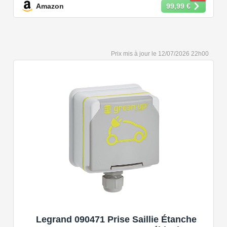
Amazon
99,99 €
【Conception Sécurisée】Nos câbles type 2 vous
permet de recharger votre voiture en toute confiance sur
n'importe quel point de chargé public de type 2 en
Europe. Il n'est toutefois pas compatible avec les prises
12/07/2026 22h00
de recharge de type 1, CCS1, CHAdeMO et GB/T.
【Large Compatibilité】Le câble de recharge pour
voiture électrique de type 2 est conforme à la norme
européenne IEC 62196 et convient à tous les EV et
PHEV avec type 2 et CCS2. Convient aux modèles
Y/3/S/X, i3, iX, ID.3, ID.4, ID.5, E-Tron, ZOE, Kona, Leaf,
Ariya, 500e, e-208.
【Qualité Solide et Fiable】Résistant à l'eau - IP54,
utilise un câble TPU de haute qualité, isolé sans choc
électrique, résistant à l'usure et à la flexion. Testé avec
10,000 cycles d'insertion et une capacité de charge de 2
tonnes et un test de chute d'un mètre, évitant les risques
pour la sécurité.
【Portable et Aisé à Employer】Livré avec un sac à
Legrand 090471 Prise Saillie Étanche
main résistant à l'usure pour économiser de l'espace. Le