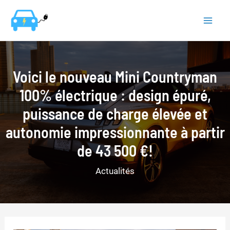
Aller
au
Mai
contenu
Men
Voici le nouveau Mini Countryman
100% électrique : design épuré,
puissance de charge élevée et
autonomie impressionnante à partir
de 43 500 €!
Actualités