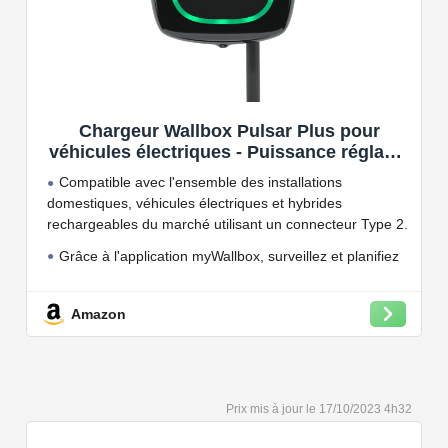
Chargeur Wallbox Pulsar Plus pour
véhicules électriques - Puissance réglable
jusqu'à 7.4 KW, câble de Charge Type 2,
Compatible avec l'ensemble des installations
Wi-FI et Bluetooth, OCPP
domestiques, véhicules électriques et hybrides
rechargeables du marché utilisant un connecteur Type 2.
Grâce à l'application myWallbox, surveillez et planifiez
vos charges, consultez les statistiques en temps réel et
bien plus encore.
Amazon
Convient à une installation à l'intérieur et à l'extérieur,
car il résiste à l'eau et à la poussière grâce à son indice
de protection IP54.
Capacité de charge à puissance réglable jusqu'à 22
17/10/2023 4h32
kW. Câble de charge Type 2 de 5 ou 7 mètres de long.
Connectivité Bluetooth et Wi-Fi.