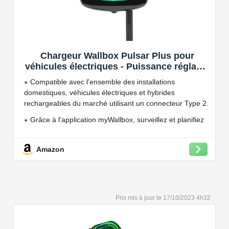
Chargeur Wallbox Pulsar Plus pour
véhicules électriques - Puissance réglable
jusqu'à 7.4 KW, câble de Charge Type 2,
Compatible avec l'ensemble des installations
Wi-FI et Bluetooth, OCPP
domestiques, véhicules électriques et hybrides
rechargeables du marché utilisant un connecteur Type 2.
Grâce à l'application myWallbox, surveillez et planifiez
vos charges, consultez les statistiques en temps réel et
bien plus encore.
Amazon
Convient à une installation à l'intérieur et à l'extérieur,
car il résiste à l'eau et à la poussière grâce à son indice
de protection IP54.
Capacité de charge à puissance réglable jusqu'à 22
17/10/2023 4h32
kW. Câble de charge Type 2 de 5 ou 7 mètres de long.
Connectivité Bluetooth et Wi-Fi.