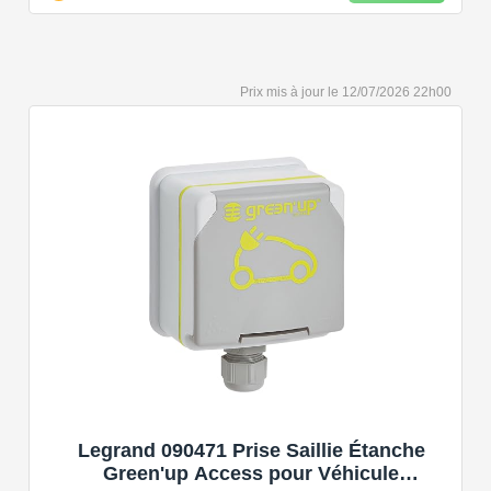
【Conception Sécurisée】Nos câbles type 2 vous
permet de recharger votre voiture en toute confiance sur
n'importe quel point de chargé public de type 2 en
Europe. Il n'est toutefois pas compatible avec les prises
12/07/2026 22h00
de recharge de type 1, CCS1, CHAdeMO et GB/T.
【Large Compatibilité】Le câble de recharge pour
voiture électrique de type 2 est conforme à la norme
européenne IEC 62196 et convient à tous les EV et
PHEV avec type 2 et CCS2. Convient aux modèles
Y/3/S/X, i3, iX, ID.3, ID.4, ID.5, E-Tron, ZOE, Kona, Leaf,
Ariya, 500e, e-208.
【Qualité Solide et Fiable】Résistant à l'eau - IP54,
utilise un câble TPU de haute qualité, isolé sans choc
électrique, résistant à l'usure et à la flexion. Testé avec
10,000 cycles d'insertion et une capacité de charge de 2
tonnes et un test de chute d'un mètre, évitant les risques
pour la sécurité.
【Portable et Aisé à Employer】Livré avec un sac à
Legrand 090471 Prise Saillie Étanche
main résistant à l'usure pour économiser de l'espace. Le
Green'up Access pour Véhicule
sac pour câble de recharge de voiture électrique et la