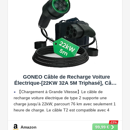
Compatible avec tous les compteurs d'énergie Wallbox
permettant d'éviter les pannes de courant, les surprises
sur vos factures d'énergie et de charger votre VE avec
vos panneaux solaires.
GONEO Câble de Recharge Voiture
Électrique-[22KW 32A 5M Triphasé], Câble
Type 2 à Type 2 EV/PHEV, Câble T2 avec
【Chargement à Grande Vitesse】Le câble de
Sac de Transport, Compatible avec Model
recharge voiture électrique de type 2 supporte une
3/S/X/Y, e-208, ID.5, E-Tron, IONIQ 5, Zoe,
charge jusqu'à 22kW, parcourt 76 km avec seulement 1
etc
heure de charge. Le câble T2 est compatible avec 4
puissances de charge différentes : 22kW, 11 kW, 7,2 kW
et 3,6 kW.
-23%
Amazon
99,99 €