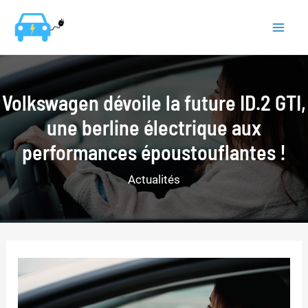
Aller
au
Mai
contenu
Men
Volkswagen dévoile la future ID.2 GTI,
une berline électrique aux
performances époustouflantes !
Actualités