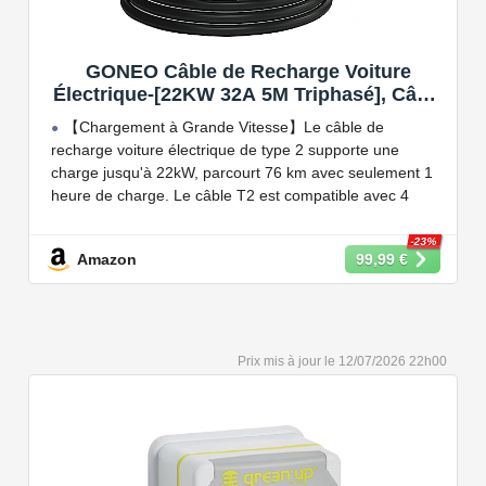
GONEO Câble de Recharge Voiture
Électrique-[22KW 32A 5M Triphasé], Câble
Type 2 à Type 2 EV/PHEV, Câble T2 avec
【Chargement à Grande Vitesse】Le câble de
Sac de Transport, Compatible avec Model
recharge voiture électrique de type 2 supporte une
3/S/X/Y, e-208, ID.5, E-Tron, IONIQ 5, Zoe,
charge jusqu'à 22kW, parcourt 76 km avec seulement 1
etc
heure de charge. Le câble T2 est compatible avec 4
puissances de charge différentes : 22kW, 11 kW, 7,2 kW
et 3,6 kW.
-23%
Amazon
99,99 €
【Conception Sécurisée】Nos câbles type 2 vous
permet de recharger votre voiture en toute confiance sur
n'importe quel point de chargé public de type 2 en
Europe. Il n'est toutefois pas compatible avec les prises
12/07/2026 22h00
de recharge de type 1, CCS1, CHAdeMO et GB/T.
【Large Compatibilité】Le câble de recharge pour
voiture électrique de type 2 est conforme à la norme
européenne IEC 62196 et convient à tous les EV et
PHEV avec type 2 et CCS2. Convient aux modèles