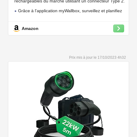
rechargeables du marché utilisant un connecteur Type 2.
Grâce à l'application myWallbox, surveillez et planifiez
vos charges, consultez les statistiques en temps réel et
bien plus encore.
Amazon
Convient à une installation à l'intérieur et à l'extérieur,
car il résiste à l'eau et à la poussière grâce à son indice
de protection IP54.
Capacité de charge à puissance réglable jusqu'à 22
17/10/2023 4h32
kW. Câble de charge Type 2 de 5 ou 7 mètres de long.
Connectivité Bluetooth et Wi-Fi.
Compatible avec tous les compteurs d'énergie Wallbox
permettant d'éviter les pannes de courant, les surprises
sur vos factures d'énergie et de charger votre VE avec
vos panneaux solaires.