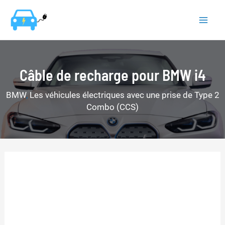
Aller
au
Mai
contenu
Men
Câble de recharge pour BMW i4
BMW
,
Les véhicules électriques avec une prise de Type 2
Combo (CCS)