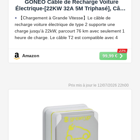
GONEO Câble de Recharge Voiture
Électrique-[22KW 32A 5M Triphasé], Câble
Type 2 à Type 2 EV/PHEV, Câble T2 avec
【Chargement à Grande Vitesse】Le câble de
Sac de Transport, Compatible avec Model
recharge voiture électrique de type 2 supporte une
3/S/X/Y, e-208, ID.5, E-Tron, IONIQ 5, Zoe,
charge jusqu'à 22kW, parcourt 76 km avec seulement 1
etc
heure de charge. Le câble T2 est compatible avec 4
puissances de charge différentes : 22kW, 11 kW, 7,2 kW
et 3,6 kW.
-23%
Amazon
99,99 €
【Conception Sécurisée】Nos câbles type 2 vous
permet de recharger votre voiture en toute confiance sur
n'importe quel point de chargé public de type 2 en
Europe. Il n'est toutefois pas compatible avec les prises
12/07/2026 22h00
de recharge de type 1, CCS1, CHAdeMO et GB/T.
【Large Compatibilité】Le câble de recharge pour
voiture électrique de type 2 est conforme à la norme
européenne IEC 62196 et convient à tous les EV et
PHEV avec type 2 et CCS2. Convient aux modèles
Y/3/S/X, i3, iX, ID.3, ID.4, ID.5, E-Tron, ZOE, Kona, Leaf,
Ariya, 500e, e-208.
【Qualité Solide et Fiable】Résistant à l'eau - IP54,