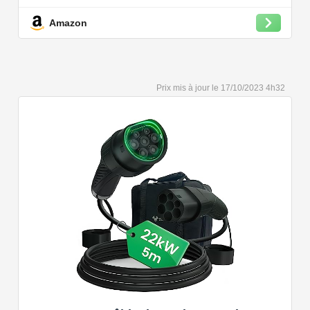
bien plus encore.
Amazon
Convient à une installation à l'intérieur et à l'extérieur,
car il résiste à l'eau et à la poussière grâce à son indice
de protection IP54.
Capacité de charge à puissance réglable jusqu'à 22
17/10/2023 4h32
kW. Câble de charge Type 2 de 5 ou 7 mètres de long.
Connectivité Bluetooth et Wi-Fi.
Compatible avec tous les compteurs d'énergie Wallbox
permettant d'éviter les pannes de courant, les surprises
sur vos factures d'énergie et de charger votre VE avec
vos panneaux solaires.