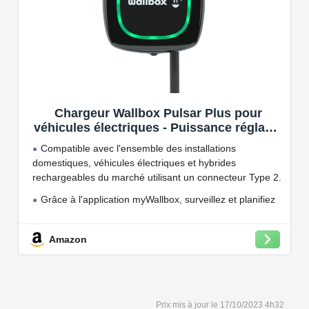
Chargeur Wallbox Pulsar Plus pour
véhicules électriques - Puissance réglable
jusqu'à 7.4 KW, câble de Charge Type 2,
Compatible avec l'ensemble des installations
Wi-FI et Bluetooth, OCPP
domestiques, véhicules électriques et hybrides
rechargeables du marché utilisant un connecteur Type 2.
Grâce à l'application myWallbox, surveillez et planifiez
vos charges, consultez les statistiques en temps réel et
bien plus encore.
Amazon
Convient à une installation à l'intérieur et à l'extérieur,
car il résiste à l'eau et à la poussière grâce à son indice
de protection IP54.
Capacité de charge à puissance réglable jusqu'à 22
17/10/2023 4h32