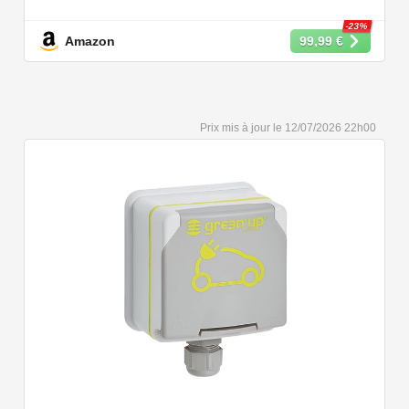
puissances de charge différentes : 22kW, 11 kW, 7,2 kW
et 3,6 kW.
-23%
Amazon
99,99 €
【Conception Sécurisée】Nos câbles type 2 vous
permet de recharger votre voiture en toute confiance sur
n'importe quel point de chargé public de type 2 en
Europe. Il n'est toutefois pas compatible avec les prises
12/07/2026 22h00
de recharge de type 1, CCS1, CHAdeMO et GB/T.
【Large Compatibilité】Le câble de recharge pour
voiture électrique de type 2 est conforme à la norme
européenne IEC 62196 et convient à tous les EV et
PHEV avec type 2 et CCS2. Convient aux modèles
Y/3/S/X, i3, iX, ID.3, ID.4, ID.5, E-Tron, ZOE, Kona, Leaf,
Ariya, 500e, e-208.
【Qualité Solide et Fiable】Résistant à l'eau - IP54,
utilise un câble TPU de haute qualité, isolé sans choc
électrique, résistant à l'usure et à la flexion. Testé avec
10,000 cycles d'insertion et une capacité de charge de 2
tonnes et un test de chute d'un mètre, évitant les risques
pour la sécurité.