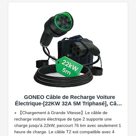
kW. Câble de charge Type 2 de 5 ou 7 mètres de long.
Connectivité Bluetooth et Wi-Fi.
Compatible avec tous les compteurs d'énergie Wallbox
permettant d'éviter les pannes de courant, les surprises
sur vos factures d'énergie et de charger votre VE avec
vos panneaux solaires.
GONEO Câble de Recharge Voiture
Électrique-[22KW 32A 5M Triphasé], Câble
Type 2 à Type 2 EV/PHEV, Câble T2 avec
【Chargement à Grande Vitesse】Le câble de
Sac de Transport, Compatible avec Model
recharge voiture électrique de type 2 supporte une
3/S/X/Y, e-208, ID.5, E-Tron, IONIQ 5, Zoe,
charge jusqu'à 22kW, parcourt 76 km avec seulement 1
etc
heure de charge. Le câble T2 est compatible avec 4