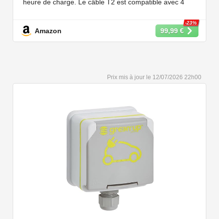
heure de charge. Le câble T2 est compatible avec 4
puissances de charge différentes : 22kW, 11 kW, 7,2 kW
et 3,6 kW.
-23%
Amazon
99,99 €
【Conception Sécurisée】Nos câbles type 2 vous
permet de recharger votre voiture en toute confiance sur
n'importe quel point de chargé public de type 2 en
Europe. Il n'est toutefois pas compatible avec les prises
12/07/2026 22h00
de recharge de type 1, CCS1, CHAdeMO et GB/T.
【Large Compatibilité】Le câble de recharge pour
voiture électrique de type 2 est conforme à la norme
européenne IEC 62196 et convient à tous les EV et
PHEV avec type 2 et CCS2. Convient aux modèles
Y/3/S/X, i3, iX, ID.3, ID.4, ID.5, E-Tron, ZOE, Kona, Leaf,
Ariya, 500e, e-208.
【Qualité Solide et Fiable】Résistant à l'eau - IP54,
utilise un câble TPU de haute qualité, isolé sans choc
électrique, résistant à l'usure et à la flexion. Testé avec
10,000 cycles d'insertion et une capacité de charge de 2
tonnes et un test de chute d'un mètre, évitant les risques
pour la sécurité.