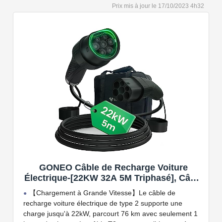
Capacité de charge à puissance réglable jusqu'à 22
17/10/2023 4h32
kW. Câble de charge Type 2 de 5 ou 7 mètres de long.
Connectivité Bluetooth et Wi-Fi.
Compatible avec tous les compteurs d'énergie Wallbox
permettant d'éviter les pannes de courant, les surprises
sur vos factures d'énergie et de charger votre VE avec
vos panneaux solaires.
GONEO Câble de Recharge Voiture
Électrique-[22KW 32A 5M Triphasé], Câble
Type 2 à Type 2 EV/PHEV, Câble T2 avec
【Chargement à Grande Vitesse】Le câble de
Sac de Transport, Compatible avec Model
recharge voiture électrique de type 2 supporte une
3/S/X/Y, e-208, ID.5, E-Tron, IONIQ 5, Zoe,
charge jusqu'à 22kW, parcourt 76 km avec seulement 1
etc