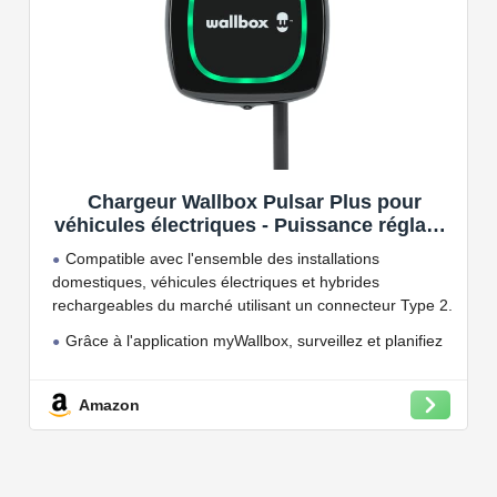
Chargeur Wallbox Pulsar Plus pour
véhicules électriques - Puissance réglable
jusqu'à 7.4 KW, câble de Charge Type 2,
Compatible avec l'ensemble des installations
Wi-FI et Bluetooth, OCPP
domestiques, véhicules électriques et hybrides
rechargeables du marché utilisant un connecteur Type 2.
Grâce à l'application myWallbox, surveillez et planifiez
vos charges, consultez les statistiques en temps réel et
bien plus encore.
Amazon
Convient à une installation à l'intérieur et à l'extérieur,
car il résiste à l'eau et à la poussière grâce à son indice
de protection IP54.