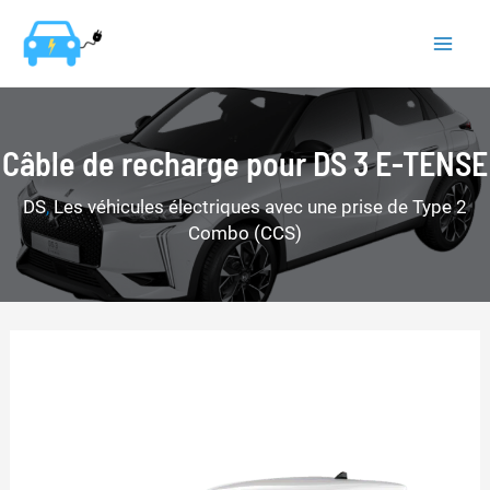
Aller
au
Mai
contenu
Men
Câble de recharge pour DS 3 E-TENSE
DS
,
Les véhicules électriques avec une prise de Type 2
Combo (CCS)