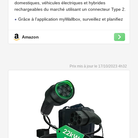
Wi-FI et Bluetooth, OCPP
domestiques, véhicules électriques et hybrides
rechargeables du marché utilisant un connecteur Type 2.
Grâce à l'application myWallbox, surveillez et planifiez
vos charges, consultez les statistiques en temps réel et
bien plus encore.
Amazon
Convient à une installation à l'intérieur et à l'extérieur,
car il résiste à l'eau et à la poussière grâce à son indice
de protection IP54.
Capacité de charge à puissance réglable jusqu'à 22
17/10/2023 4h32
kW. Câble de charge Type 2 de 5 ou 7 mètres de long.
Connectivité Bluetooth et Wi-Fi.
Compatible avec tous les compteurs d'énergie Wallbox
permettant d'éviter les pannes de courant, les surprises
sur vos factures d'énergie et de charger votre VE avec
vos panneaux solaires.