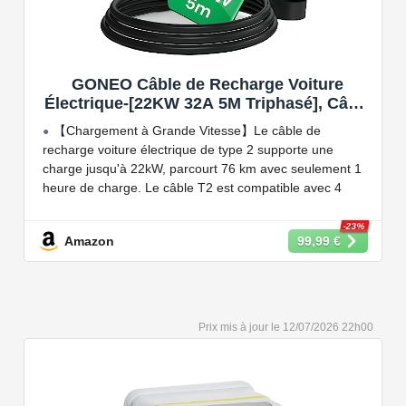
GONEO Câble de Recharge Voiture
Électrique-[22KW 32A 5M Triphasé], Câble
Type 2 à Type 2 EV/PHEV, Câble T2 avec
【Chargement à Grande Vitesse】Le câble de
Sac de Transport, Compatible avec Model
recharge voiture électrique de type 2 supporte une
3/S/X/Y, e-208, ID.5, E-Tron, IONIQ 5, Zoe,
charge jusqu'à 22kW, parcourt 76 km avec seulement 1
etc
heure de charge. Le câble T2 est compatible avec 4
puissances de charge différentes : 22kW, 11 kW, 7,2 kW
et 3,6 kW.
-23%
Amazon
99,99 €
【Conception Sécurisée】Nos câbles type 2 vous
permet de recharger votre voiture en toute confiance sur
n'importe quel point de chargé public de type 2 en
Europe. Il n'est toutefois pas compatible avec les prises
12/07/2026 22h00
de recharge de type 1, CCS1, CHAdeMO et GB/T.
【Large Compatibilité】Le câble de recharge pour
voiture électrique de type 2 est conforme à la norme
européenne IEC 62196 et convient à tous les EV et