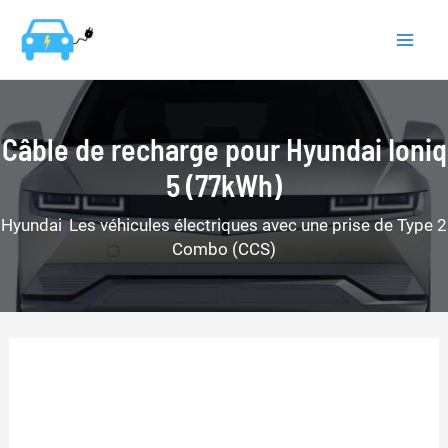
Aller
au
Mai
contenu
Men
Câble de recharge pour Hyundai Ioniq
5 (77kWh)
Hyundai
,
Les véhicules électriques avec une prise de Type 2
Combo (CCS)