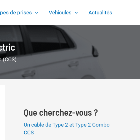
pes de prises
Véhicules
Actualités
tric
o (CCS)
Que cherchez-vous ?
Un câble de Type 2 et Type 2 Combo
CCS