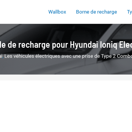
Wallbox
Borne de recharge
Ty
le de recharge pour Hyundai Ioniq Elec
i
,
Les véhicules électriques avec une prise de Type 2 Comb