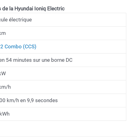
 de la Hyundai Ioniq Electric
ule électrique
km
 2 Combo (CCS)
en 54 minutes sur une borne DC
kW
km/h
100 km/h en 9,9 secondes
 kWh