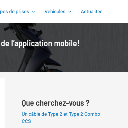
pes de prises
Véhicules
Actualités
 de l’application mobile!
Que cherchez-vous ?
Un câble de Type 2 et Type 2 Combo
CCS