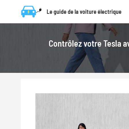
Aller
Le guide de la voiture électrique
au
contenu
Contrôlez votre Tesla av