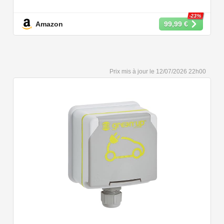
puissances de charge différentes : 22kW, 11 kW, 7,2 kW
et 3,6 kW.
-23%
Amazon
99,99 €
【Conception Sécurisée】Nos câbles type 2 vous
permet de recharger votre voiture en toute confiance sur
n'importe quel point de chargé public de type 2 en
Europe. Il n'est toutefois pas compatible avec les prises
12/07/2026 22h00
de recharge de type 1, CCS1, CHAdeMO et GB/T.
【Large Compatibilité】Le câble de recharge pour
voiture électrique de type 2 est conforme à la norme
européenne IEC 62196 et convient à tous les EV et
PHEV avec type 2 et CCS2. Convient aux modèles
Y/3/S/X, i3, iX, ID.3, ID.4, ID.5, E-Tron, ZOE, Kona, Leaf,
Ariya, 500e, e-208.
【Qualité Solide et Fiable】Résistant à l'eau - IP54,
utilise un câble TPU de haute qualité, isolé sans choc
électrique, résistant à l'usure et à la flexion. Testé avec
10,000 cycles d'insertion et une capacité de charge de 2
tonnes et un test de chute d'un mètre, évitant les risques
pour la sécurité.