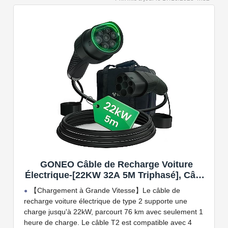
kW. Câble de charge Type 2 de 5 ou 7 mètres de long.
Connectivité Bluetooth et Wi-Fi.
Compatible avec tous les compteurs d'énergie Wallbox
permettant d'éviter les pannes de courant, les surprises
sur vos factures d'énergie et de charger votre VE avec
vos panneaux solaires.
GONEO Câble de Recharge Voiture
Électrique-[22KW 32A 5M Triphasé], Câble
Type 2 à Type 2 EV/PHEV, Câble T2 avec
【Chargement à Grande Vitesse】Le câble de
Sac de Transport, Compatible avec Model
recharge voiture électrique de type 2 supporte une
3/S/X/Y, e-208, ID.5, E-Tron, IONIQ 5, Zoe,
charge jusqu'à 22kW, parcourt 76 km avec seulement 1
etc
heure de charge. Le câble T2 est compatible avec 4