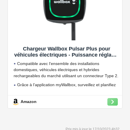
Chargeur Wallbox Pulsar Plus pour
véhicules électriques - Puissance réglable
jusqu'à 7.4 KW, câble de Charge Type 2,
Compatible avec l'ensemble des installations
Wi-FI et Bluetooth, OCPP
domestiques, véhicules électriques et hybrides
rechargeables du marché utilisant un connecteur Type 2.
Grâce à l'application myWallbox, surveillez et planifiez
vos charges, consultez les statistiques en temps réel et
bien plus encore.
Amazon
Convient à une installation à l'intérieur et à l'extérieur,
car il résiste à l'eau et à la poussière grâce à son indice
de protection IP54.
Capacité de charge à puissance réglable jusqu'à 22
17/10/2023 4h32